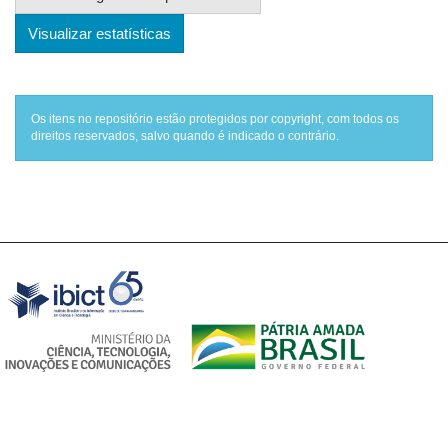
Visualizar estatísticas
Os itens no repositório estão protegidos por copyright, com todos os
direitos reservados, salvo quando é indicado o contrário.