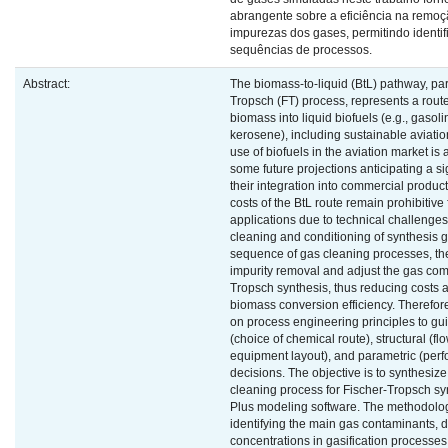
abrangente sobre a eficiência na remoç
impurezas dos gases, permitindo identif
sequências de processos.
Abstract:
The biomass-to-liquid (BtL) pathway, part
Tropsch (FT) process, represents a route
biomass into liquid biofuels (e.g., gasoli
kerosene), including sustainable aviatio
use of biofuels in the aviation market is 
some future projections anticipating a si
their integration into commercial produc
costs of the BtL route remain prohibitive
applications due to technical challenges
cleaning and conditioning of synthesis g
sequence of gas cleaning processes, the
impurity removal and adjust the gas comp
Tropsch synthesis, thus reducing costs 
biomass conversion efficiency. Therefore
on process engineering principles to gu
(choice of chemical route), structural (f
equipment layout), and parametric (per
decisions. The objective is to synthesize
cleaning process for Fischer-Tropsch sy
Plus modeling software. The methodology
identifying the main gas contaminants, d
concentrations in gasification processe