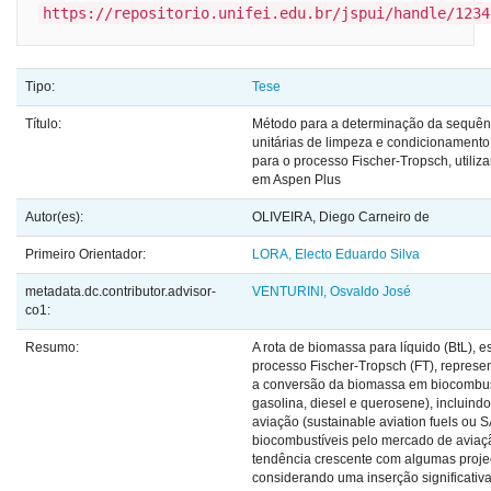
https://repositorio.unifei.edu.br/jspui/handle/1234
Tipo:
Tese
Título:
Método para a determinação da sequên
unitárias de limpeza e condicionamento
para o processo Fischer-Tropsch, util
em Aspen Plus
Autor(es):
OLIVEIRA, Diego Carneiro de
Primeiro Orientador:
LORA, Electo Eduardo Silva
metadata.dc.contributor.advisor-
VENTURINI, Osvaldo José
co1:
Resumo:
A rota de biomassa para líquido (BtL), 
processo Fischer-Tropsch (FT), repres
a conversão da biomassa em biocombustí
gasolina, diesel e querosene), incluind
aviação (sustainable aviation fuels ou SA
biocombustíveis pelo mercado de aviaç
tendência crescente com algumas proje
considerando uma inserção significativ