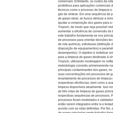
comerciais. Entretanto, os custos da r
proibitivos para aplicações comerciais 
técnicos como o processo de limpeza e
gás de síntese. Em uma sequência de p
de gases ideal, se busca otimizar a re
ajustar a composição dos gases para a 
Tropsch, de modo que seja possível redu
aumentar a eficiência de conversão da 
este trabalho fundamenta-se nos princí
de processos para orientar decisões te
de rota química), estruturais (definição
disposição de equipamentos) e paramét
desempenho). O objetivo é sintetizar um
para a limpeza de gases destinado à sín
Tropsch, utilizando modelagem no softw
metodologia consistiu primeiramente na 
principais contaminantes dos gases, no
suas concentrações em processos de ga
levantamento de processos de limpeza 
respectivas eficiências, bem como a ava
limpeza disponíveis atualmente. Isso re
de três rotas de limpeza de gases princ
respectivas sequências de processos. P
processos foram modelados e validado
então serem integrados entre si e testa
acordo com as rotas definidas. Por fim, 
de gases simuladas neste trabalho for