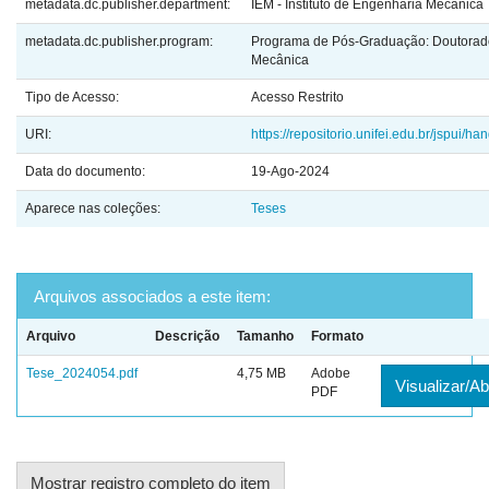
metadata.dc.publisher.department:
IEM - Instituto de Engenharia Mecânica
metadata.dc.publisher.program:
Programa de Pós-Graduação: Doutorad
Mecânica
Tipo de Acesso:
Acesso Restrito
URI:
https://repositorio.unifei.edu.br/jspui/
Data do documento:
19-Ago-2024
Aparece nas coleções:
Teses
Arquivos associados a este item:
Arquivo
Descrição
Tamanho
Formato
Tese_2024054.pdf
4,75 MB
Adobe
Visualizar/Ab
PDF
Mostrar registro completo do item