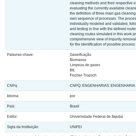
cleaning methods and their respective ef
evaluating the currently available cleani
the definition of three main gas cleaning 
own sequence of processes. The proce
individually modeled and validated, foll
and testing in line with the defined routes
cleaning routes simulated in this work p
comprehensive view of impurity removal 
for the identification of possible proces
Palavras-chave:
Gaseificação
Biomassa
Limpeza de gases
BtL
Fischer-Tropsch
CNPq:
CNPQ::ENGENHARIAS::ENGENHARIA
Idioma:
por
País:
Brasil
Editor:
Universidade Federal de Itajubá
Sigla da Instituição:
UNIFEI