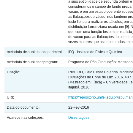
a susceptibilidade de segunda ordem é
consideramos o campo de fundo prepar
vácuo, e em um estado coerente squeez
as flutuações do vácuo, nós também p
teste fiel para realizar os cálculos, em 
distribuição Lorentziana usada em [9]
que com uma função teste mais realista,
de vácuo para as flutuações do cone de
vezes maiores que as encontradas ante
metadata.dc.publisher.department:
IFQ - Instituto de Física e Química
metadata.dc.publisher.program:
Programa de Pós-Graduação: Mestrado -
Citação:
RIBEIRO, Caio Cesar Holanda. Modelos
Flutuações do Cone de Luz. 2016. 48 f.
(Mestrado em Física) – Universidade Fed
Itajubá, 2016.
URI:
https://repositorio.unifei.edu.br/jspui/
Data do documento:
22-Fev-2016
Aparece nas coleções:
Dissertações