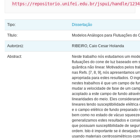
https://repositorio.unifei.edu.br/jspui/handle/1234
Tipo:
Dissertação
Título:
Modelos Análogos para Flutuações do 
Autor(es):
RIBEIRO, Caio Cesar Holanda
Abstract:
Neste trabalho nós estudamos um mode
flutuações do cone de luz baseado em s
quântica não linear. Motivados pelos tr
nas Refs. [7, 8, 9], nós apresentamos 
apropriada para estes resultados. O ing
nestes trabalhos é que um campo de fu
mudar a velocidade de fase de um cam
acoplado a este campo de fundo atravé
linearidades do meio. Eles considerara
lineares tendo susceptibilidade elétric
e o campo elétrico de fundo preparado 
bem como no estado de vácuo squeezed
generalizamos estes resultados e cons
que possuam susceptibilidade de segun
ordem. Isto é importante se é desejado 
usando materiais centrossimétricos como 