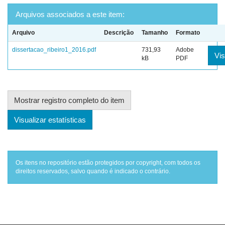
Arquivos associados a este item:
Arquivo
Descrição
Tamanho
Formato
dissertacao_ribeiro1_2016.pdf
731,93
Adobe
Vis
kB
PDF
Mostrar registro completo do item
Visualizar estatísticas
Os itens no repositório estão protegidos por copyright, com todos os
direitos reservados, salvo quando é indicado o contrário.