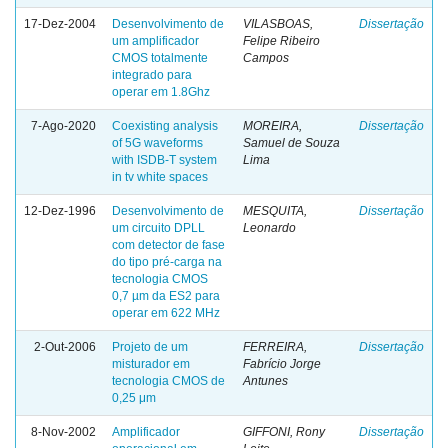
17-Dez-2004
Desenvolvimento de
VILASBOAS,
Dissertação
um amplificador
Felipe Ribeiro
CMOS totalmente
Campos
integrado para
operar em 1.8Ghz
7-Ago-2020
Coexisting analysis
MOREIRA,
Dissertação
of 5G waveforms
Samuel de Souza
with ISDB-T system
Lima
in tv white spaces
12-Dez-1996
Desenvolvimento de
MESQUITA,
Dissertação
um circuito DPLL
Leonardo
com detector de fase
do tipo pré-carga na
tecnologia CMOS
0,7 µm da ES2 para
operar em 622 MHz
2-Out-2006
Projeto de um
FERREIRA,
Dissertação
misturador em
Fabrício Jorge
tecnologia CMOS de
Antunes
0,25 μm
8-Nov-2002
Amplificador
GIFFONI, Rony
Dissertação