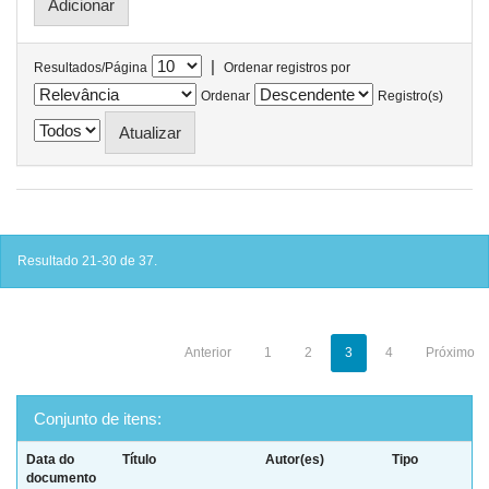
|
Resultados/Página
Ordenar registros por
Ordenar
Registro(s)
Resultado 21-30 de 37.
Anterior
1
2
3
4
Próximo
Conjunto de itens:
Data do
Título
Autor(es)
Tipo
documento