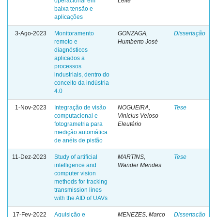
operacional em
Leite
baixa tensão e
aplicações
3-Ago-2023
Monitoramento
GONZAGA,
Dissertação
remoto e
Humberto José
diagnósticos
aplicados a
processos
industriais, dentro do
conceito da indústria
4.0
1-Nov-2023
Integração de visão
NOGUEIRA,
Tese
computacional e
Vinicius Veloso
fotogrametria para
Eleutério
medição automática
de anéis de pistão
11-Dez-2023
Study of artificial
MARTINS,
Tese
intelligence and
Wander Mendes
computer vision
methods for tracking
transmission lines
with the AID of UAVs
17-Fev-2022
Aquisição e
MENEZES, Marco
Dissertação