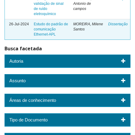
validação de sinal
Antonio de
de ruído
campos
eletroquímico
26-Jul-2024
Estudo do padrão de
MOREIRA, Milene
Dissertação
comunicação
Santos
Ethernet-APL
Busca facetada
Autoria
Assunto
Áreas de conhecimento
Tipo de Documento