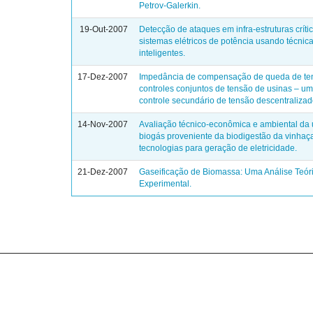
Petrov-Galerkin.
19-Out-2007
Detecção de ataques em infra-estruturas críti
sistemas elétricos de potência usando técnic
inteligentes.
17-Dez-2007
Impedância de compensação de queda de t
controles conjuntos de tensão de usinas – u
controle secundário de tensão descentralizad
14-Nov-2007
Avaliação técnico-econômica e ambiental da u
biogás proveniente da biodigestão da vinha
tecnologias para geração de eletricidade.
21-Dez-2007
Gaseificação de Biomassa: Uma Análise Teór
Experimental.