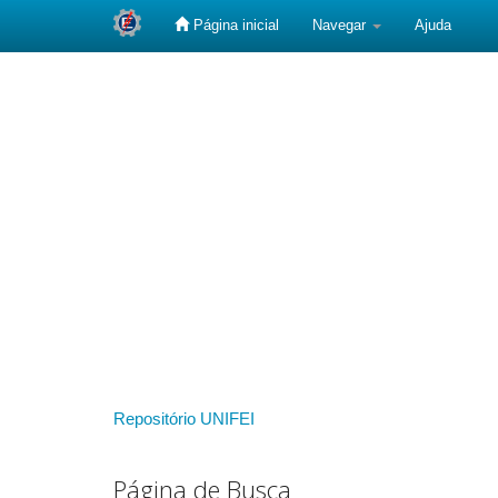
Página inicial
Navegar
Ajuda
Skip
navigation
Repositório UNIFEI
Página de Busca