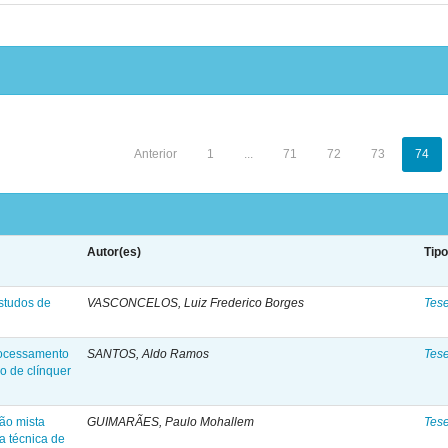
Anterior
1
...
71
72
73
74
Autor(es)
Tip
studos de
VASCONCELOS, Luiz Frederico Borges
Tes
rocessamento
SANTOS, Aldo Ramos
Tes
o de clínquer
ção mista
GUIMARÃES, Paulo Mohallem
Tes
a técnica de