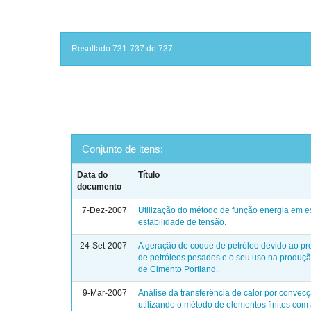
Resultado 731-737 de 737.
Conjunto de itens:
Data do
Título
documento
7-Dez-2007
Utilização do método de função energia em e
estabilidade de tensão.
24-Set-2007
A geração de coque de petróleo devido ao p
de petróleos pesados e o seu uso na produçã
de Cimento Portland.
9-Mar-2007
Análise da transferência de calor por convec
utilizando o método de elementos finitos com 