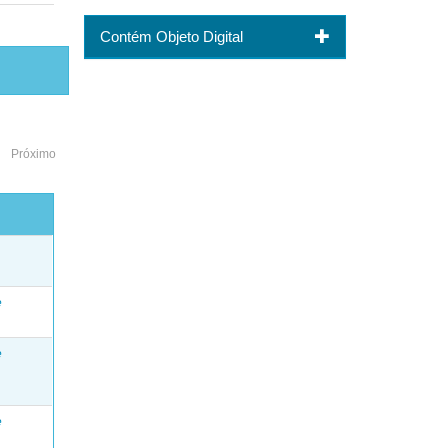
Contém Objeto Digital
Próximo
o
e
e
e