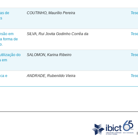
cas de
COUTINHO, Maurílio Pereira
Tes
as
ensão em
SILVA, Rui Jovita Godinho Corrêa da
Tes
ma forma de
o.
tilização do
SALOMON, Karina Ribeiro
Tes
ça em
ica e
ANDRADE, Rubenildo Vieira
Tes