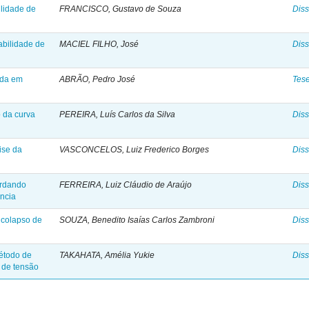
ilidade de
FRANCISCO, Gustavo de Souza
Diss
abilidade de
MACIEL FILHO, José
Diss
ada em
ABRÃO, Pedro José
Tes
o da curva
PEREIRA, Luís Carlos da Silva
Diss
ise da
VASCONCELOS, Luiz Frederico Borges
Diss
ordando
FERREIRA, Luiz Cláudio de Araújo
Diss
ência
 colapso de
SOUZA, Benedito Isaías Carlos Zambroni
Diss
método de
TAKAHATA, Amélia Yukie
Diss
e de tensão