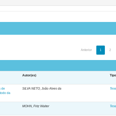
Anterior
1
2
Autor(es)
Tip
s de
SILVA NETO, João Alves da
Tes
étodo da
e
MOHN, Fritz Walter
Tes