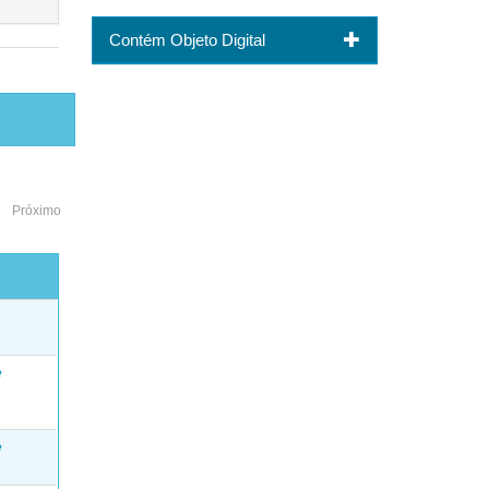
Contém Objeto Digital
Próximo
o
e
e