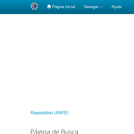
Página inicial
Navegar
Ajuda
Skip
navigation
Repositório UNIFEI
Página de Busca