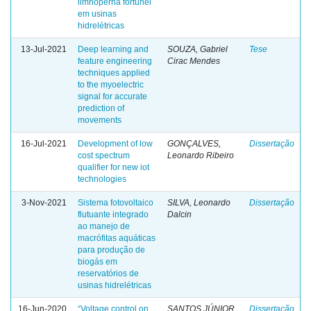
limnoperna fortunei
em usinas
hidrelétricas
13-Jul-2021
Deep learning and
SOUZA, Gabriel
Tese
feature engineering
Cirac Mendes
techniques applied
to the myoelectric
signal for accurate
prediction of
movements
16-Jul-2021
Development of low
GONÇALVES,
Dissertação
cost spectrum
Leonardo Ribeiro
qualifier for new iot
technologies
3-Nov-2021
Sistema fotovoltaico
SILVA, Leonardo
Dissertação
flutuante integrado
Dalcin
ao manejo de
macrófitas aquáticas
para produção de
biogás em
reservatórios de
usinas hidrelétricas
16-Jun-2020
“Voltage control on
SANTOS JÚNIOR,
Dissertação