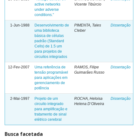
active networks
Vicente Tibúrcio
under adverse
conditions.”
1-Jun-1988
Desenvolvimento de
PIMENTA, Tales
Dissertação
uma biblioteca
Cleber
básica de células
padrão (Standard
Cells) de 1.5 um
para projetos de
circuitos integrados
12-Fev-2007
Uma referência de
RAMOS, Filipe
Dissertação
tensão programável
Guimarães Russo
para aplicações em
gerenciamento de
potência
2-Mai-1997
Projeto de um
ROCHA, Heloisa
Dissertação
circuito integrado
Helena D’Oliveira
para amplificação e
tratamento de sinal
elétrico cerebral
Busca facetada