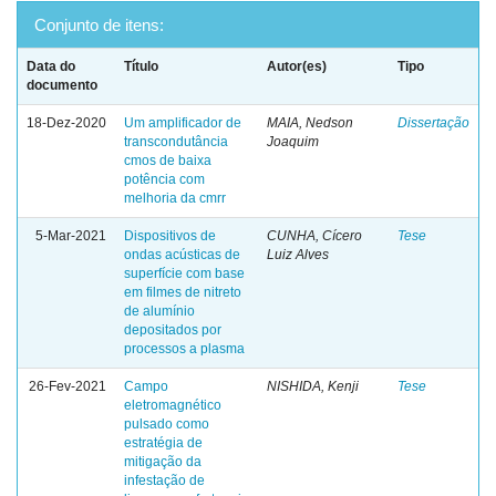
Conjunto de itens:
Data do
Título
Autor(es)
Tipo
documento
18-Dez-2020
Um amplificador de
MAIA, Nedson
Dissertação
transcondutância
Joaquim
cmos de baixa
potência com
melhoria da cmrr
5-Mar-2021
Dispositivos de
CUNHA, Cícero
Tese
ondas acústicas de
Luiz Alves
superfície com base
em filmes de nitreto
de alumínio
depositados por
processos a plasma
26-Fev-2021
Campo
NISHIDA, Kenji
Tese
eletromagnético
pulsado como
estratégia de
mitigação da
infestação de