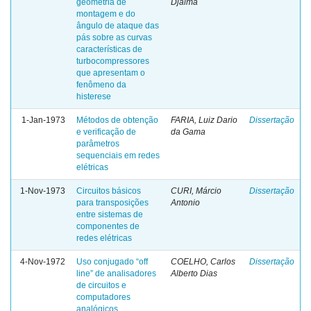
geometria de
Djalma
montagem e do
ângulo de ataque das
pás sobre as curvas
características de
turbocompressores
que apresentam o
fenômeno da
histerese
1-Jan-1973
Métodos de obtenção
FARIA, Luiz Dario
Dissertação
e verificação de
da Gama
parâmetros
sequenciais em redes
elétricas
1-Nov-1973
Circuitos básicos
CURI, Márcio
Dissertação
para transposições
Antonio
entre sistemas de
componentes de
redes elétricas
4-Nov-1972
Uso conjugado “off
COELHO, Carlos
Dissertação
line” de analisadores
Alberto Dias
de circuitos e
computadores
analógicos