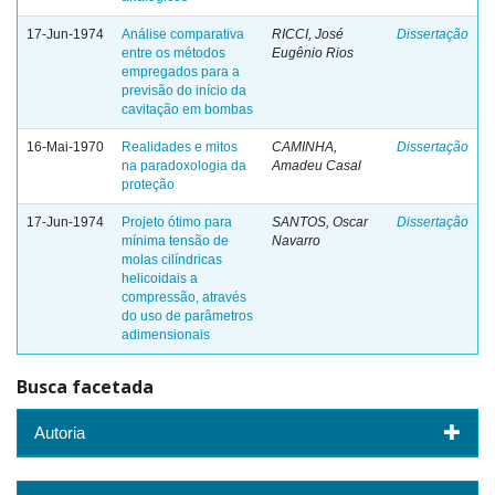
17-Jun-1974
Análise comparativa
RICCI, José
Dissertação
entre os métodos
Eugênio Rios
empregados para a
previsão do início da
cavitação em bombas
16-Mai-1970
Realidades e mitos
CAMINHA,
Dissertação
na paradoxologia da
Amadeu Casal
proteção
17-Jun-1974
Projeto ótimo para
SANTOS, Oscar
Dissertação
mínima tensão de
Navarro
molas cilíndricas
helicoidais a
compressão, através
do uso de parâmetros
adimensionais
Busca facetada
Autoria