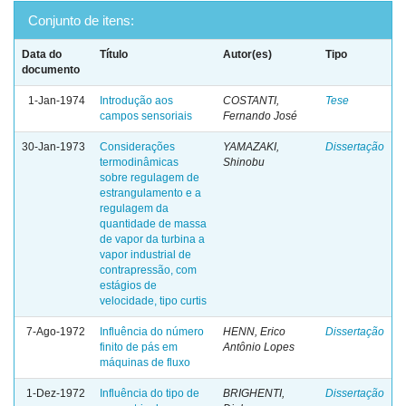
Conjunto de itens:
Data do
Título
Autor(es)
Tipo
documento
1-Jan-1974
Introdução aos
COSTANTI,
Tese
campos sensoriais
Fernando José
30-Jan-1973
Considerações
YAMAZAKI,
Dissertação
termodinâmicas
Shinobu
sobre regulagem de
estrangulamento e a
regulagem da
quantidade de massa
de vapor da turbina a
vapor industrial de
contrapressão, com
estágios de
velocidade, tipo curtis
7-Ago-1972
Influência do número
HENN, Erico
Dissertação
finito de pás em
Antônio Lopes
máquinas de fluxo
1-Dez-1972
Influência do tipo de
BRIGHENTI,
Dissertação