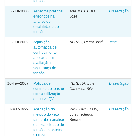
tensão
7-Jul-2006
Aspectos práticos
MACIEL FILHO,
Dissertação
e teóricos na
José
análise de
estabilidade de
tensão
8-Jul-2002
Aquisição
ABRÃO, Pedro José
Tese
automática de
conhecimento
aplicada em
avaliação de
segurança de
tensão
26-Fev-2007
Política de
PEREIRA, Luís
Dissertação
controle de tensão
Carlos da Silva
com a utilização
da curva QV
1-Mar-1999
Aplicação do
VASCONCELOS,
Dissertação
método do vetor
Luiz Frederico
tangente a análise
Borges
da estabilidade de
tensão do sistema
CHESF