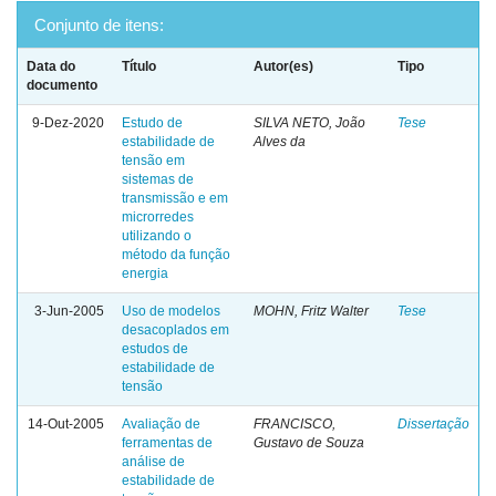
Conjunto de itens:
Data do
Título
Autor(es)
Tipo
documento
9-Dez-2020
Estudo de
SILVA NETO, João
Tese
estabilidade de
Alves da
tensão em
sistemas de
transmissão e em
microrredes
utilizando o
método da função
energia
3-Jun-2005
Uso de modelos
MOHN, Fritz Walter
Tese
desacoplados em
estudos de
estabilidade de
tensão
14-Out-2005
Avaliação de
FRANCISCO,
Dissertação
ferramentas de
Gustavo de Souza
análise de
estabilidade de