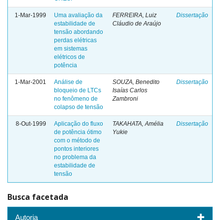
1-Mar-1999
Uma avaliação da
FERREIRA, Luiz
Dissertação
estabilidade de
Cláudio de Araújo
tensão abordando
perdas elétricas
em sistemas
elétricos de
potência
1-Mar-2001
Análise de
SOUZA, Benedito
Dissertação
bloqueio de LTCs
Isaías Carlos
no fenômeno de
Zambroni
colapso de tensão
8-Out-1999
Aplicação do fluxo
TAKAHATA, Amélia
Dissertação
de potência ótimo
Yukie
com o método de
pontos interiores
no problema da
estabilidade de
tensão
Busca facetada
Autoria