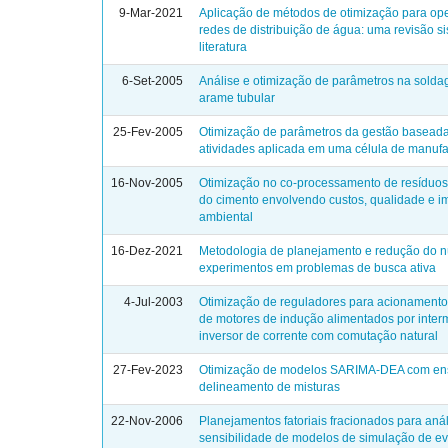
9-Mar-2021
Aplicação de métodos de otimização para op
redes de distribuição de água: uma revisão s
literatura
6-Set-2005
Análise e otimização de parâmetros na sold
arame tubular
25-Fev-2005
Otimização de parâmetros da gestão basead
atividades aplicada em uma célula de manufa
16-Nov-2005
Otimização no co-processamento de resíduos 
do cimento envolvendo custos, qualidade e i
ambiental
16-Dez-2021
Metodologia de planejamento e redução do 
experimentos em problemas de busca ativa
4-Jul-2003
Otimização de reguladores para acionamento
de motores de indução alimentados por inter
inversor de corrente com comutação natural
27-Fev-2023
Otimização de modelos SARIMA-DEA com en
delineamento de misturas
22-Nov-2006
Planejamentos fatoriais fracionados para aná
sensibilidade de modelos de simulação de e