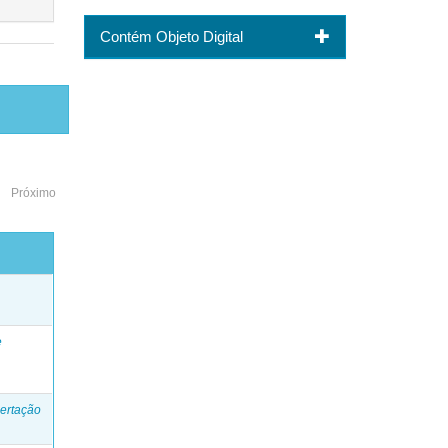
Contém Objeto Digital
Próximo
o
e
ertação