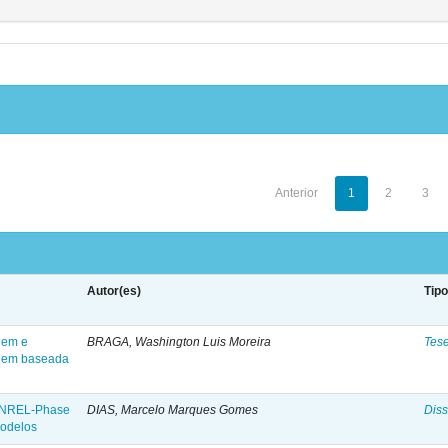
Anterior
1
2
3
Autor(es)
Tip
gem e
BRAGA, Washington Luis Moreira
Tes
agem baseada
ca NREL-Phase
DIAS, Marcelo Marques Gomes
Diss
modelos