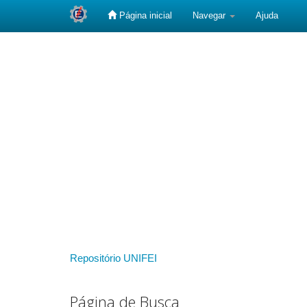
Página inicial
Navegar
Ajuda
Skip
navigation
Repositório UNIFEI
Página de Busca