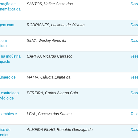
eração de
SANTOS, Haline Costa dos
Diss
istemática da
agem com
RODRIGUES, Lucilene de Oliveira
Diss
a em
SILVA, Wesley Alves da
Diss
tura
na indústria
CARPIO, Ricardo Carrasco
Tes
mpacto
número de
MATTA, Cláudia Eliane da
Tes
 controlado
PEREIRA, Carlos Alberto Guia
Diss
médio de
sembles e
LEAL, Gustavo dos Santos
Tes
lise de
ALMEIDA FILHO, Renaldo Gonzaga de
Diss
ventos