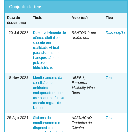
Conjunto de itens:
Data do
Título
Autor(es)
Tipo
documento
20-Jul-2022
Desenvolvimento de
SANTOS, Yago
Dissertação
gêmeo digital com
Araújo dos
suporte em
realidade virtual
para sistema de
transposição de
peixes em
hidrelétricas
8-Nov-2023
Monitoramento da
ABREU,
Tese
condição de
Fernanda
unidades
Mitchelly Vilas
motogeradoras em
Boas
usinas termelétricas
usando regras de
Nelson
28-Ago-2024
Sistema de
ASSUNÇÃO,
Tese
monitoramento e
Frederico de
diagnóstico de
Oliveira