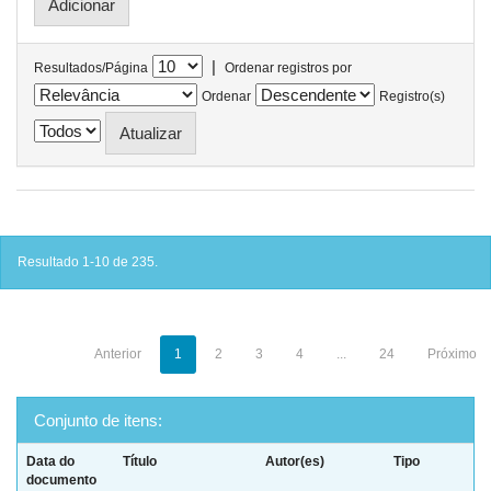
|
Resultados/Página
Ordenar registros por
Ordenar
Registro(s)
Resultado 1-10 de 235.
Anterior
1
2
3
4
...
24
Próximo
Conjunto de itens:
Data do
Título
Autor(es)
Tipo
documento