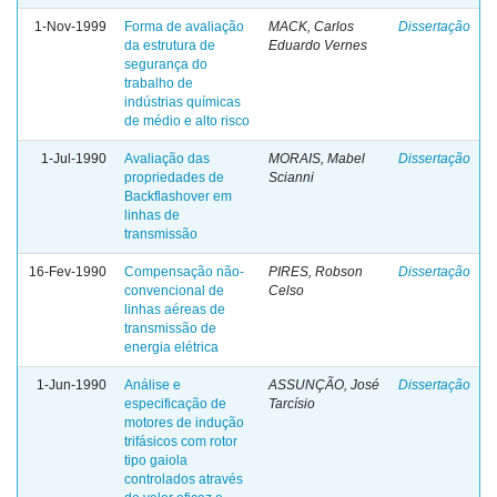
1-Nov-1999
Forma de avaliação
MACK, Carlos
Dissertação
da estrutura de
Eduardo Vernes
segurança do
trabalho de
indústrias químicas
de médio e alto risco
1-Jul-1990
Avaliação das
MORAIS, Mabel
Dissertação
propriedades de
Scianni
Backflashover em
linhas de
transmissão
16-Fev-1990
Compensação não-
PIRES, Robson
Dissertação
convencional de
Celso
linhas aéreas de
transmissão de
energia elétrica
1-Jun-1990
Análise e
ASSUNÇÃO, José
Dissertação
especificação de
Tarcísio
motores de indução
trifásicos com rotor
tipo gaiola
controlados através