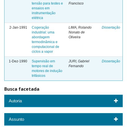
tensão para testes e
Francisco
ensaios em
instrumentação
elétrica
2-Jan-1991
Cogeração
LIMA, Rolando
Dissertação
industrial: uma
Nonato de
abordagem
Oliveira
termodinâmica e
computacional de
ciclos a vapor
1-Dez-1990
Supervisão em
JURI, Gabriel
Dissertação
tempo real de
Fernando
motores de indução
trifásicos
Busca facetada
Autoria
Assunto