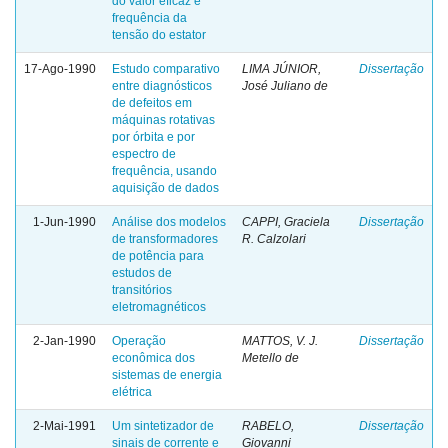
do valor eficaz e
frequência da
tensão do estator
17-Ago-1990
Estudo comparativo
LIMA JÚNIOR,
Dissertação
entre diagnósticos
José Juliano de
de defeitos em
máquinas rotativas
por órbita e por
espectro de
frequência, usando
aquisição de dados
1-Jun-1990
Análise dos modelos
CAPPI, Graciela
Dissertação
de transformadores
R. Calzolari
de potência para
estudos de
transitórios
eletromagnéticos
2-Jan-1990
Operação
MATTOS, V. J.
Dissertação
econômica dos
Metello de
sistemas de energia
elétrica
2-Mai-1991
Um sintetizador de
RABELO,
Dissertação
sinais de corrente e
Giovanni