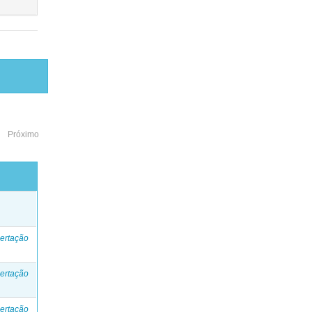
Próximo
o
ertação
ertação
ertação