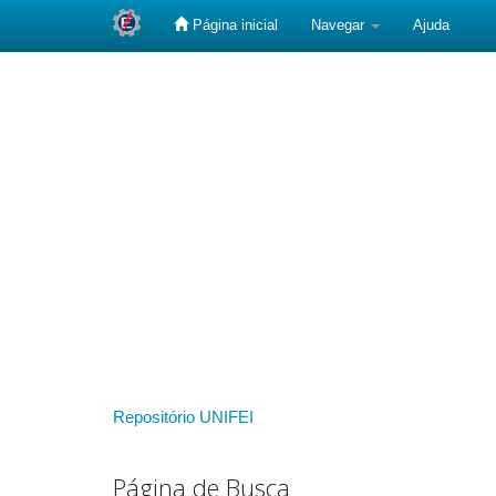
Página inicial
Navegar
Ajuda
Skip
navigation
Repositório UNIFEI
Página de Busca