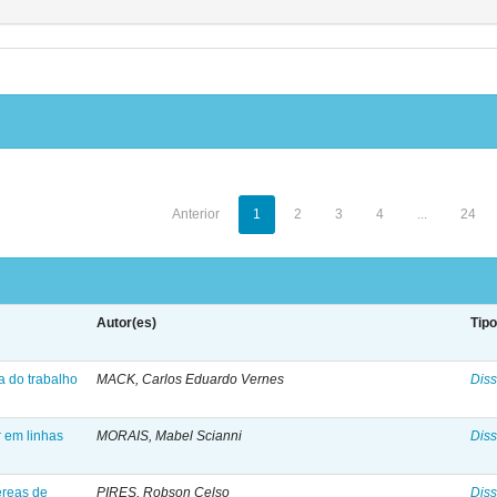
Anterior
1
2
3
4
...
24
Autor(es)
Tip
a do trabalho
MACK, Carlos Eduardo Vernes
Diss
 em linhas
MORAIS, Mabel Scianni
Diss
éreas de
PIRES, Robson Celso
Diss