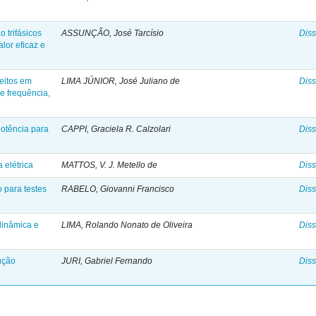
 trifásicos
ASSUNÇÃO, José Tarcísio
Diss
alor eficaz e
feitos em
LIMA JÚNIOR, José Juliano de
Diss
de frequência,
otência para
CAPPI, Graciela R. Calzolari
Diss
 elétrica
MATTOS, V. J. Metello de
Diss
o para testes
RABELO, Giovanni Francisco
Diss
dinâmica e
LIMA, Rolando Nonato de Oliveira
Diss
ução
JURI, Gabriel Fernando
Diss