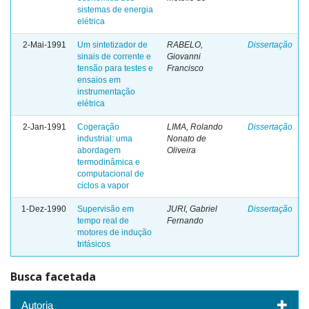
sistemas de energia
elétrica
2-Mai-1991
Um sintetizador de
RABELO,
Dissertação
sinais de corrente e
Giovanni
tensão para testes e
Francisco
ensaios em
instrumentação
elétrica
2-Jan-1991
Cogeração
LIMA, Rolando
Dissertação
industrial: uma
Nonato de
abordagem
Oliveira
termodinâmica e
computacional de
ciclos a vapor
1-Dez-1990
Supervisão em
JURI, Gabriel
Dissertação
tempo real de
Fernando
motores de indução
trifásicos
Busca facetada
Autoria