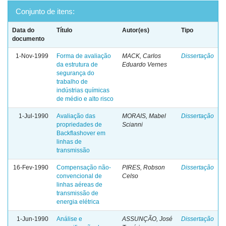
Conjunto de itens:
Data do
Título
Autor(es)
Tipo
documento
1-Nov-1999
Forma de avaliação
MACK, Carlos
Dissertação
da estrutura de
Eduardo Vernes
segurança do
trabalho de
indústrias químicas
de médio e alto risco
1-Jul-1990
Avaliação das
MORAIS, Mabel
Dissertação
propriedades de
Scianni
Backflashover em
linhas de
transmissão
16-Fev-1990
Compensação não-
PIRES, Robson
Dissertação
convencional de
Celso
linhas aéreas de
transmissão de
energia elétrica
1-Jun-1990
Análise e
ASSUNÇÃO, José
Dissertação