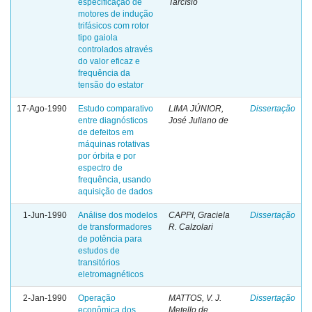
especificação de
Tarcísio
motores de indução
trifásicos com rotor
tipo gaiola
controlados através
do valor eficaz e
frequência da
tensão do estator
17-Ago-1990
Estudo comparativo
LIMA JÚNIOR,
Dissertação
entre diagnósticos
José Juliano de
de defeitos em
máquinas rotativas
por órbita e por
espectro de
frequência, usando
aquisição de dados
1-Jun-1990
Análise dos modelos
CAPPI, Graciela
Dissertação
de transformadores
R. Calzolari
de potência para
estudos de
transitórios
eletromagnéticos
2-Jan-1990
Operação
MATTOS, V. J.
Dissertação
econômica dos
Metello de