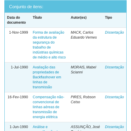
Conjunto de itens:
Data do
Título
Autor(es)
Tipo
documento
1-Nov-1999
Forma de avaliação
MACK, Carlos
Dissertação
da estrutura de
Eduardo Vernes
segurança do
trabalho de
indústrias químicas
de médio e alto risco
1-Jul-1990
Avaliação das
MORAIS, Mabel
Dissertação
propriedades de
Scianni
Backflashover em
linhas de
transmissão
16-Fev-1990
Compensação não-
PIRES, Robson
Dissertação
convencional de
Celso
linhas aéreas de
transmissão de
energia elétrica
1-Jun-1990
Análise e
ASSUNÇÃO, José
Dissertação