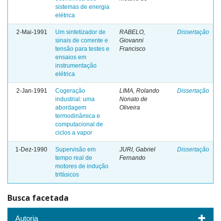
sistemas de energia
elétrica
2-Mai-1991
Um sintetizador de
RABELO,
Dissertação
sinais de corrente e
Giovanni
tensão para testes e
Francisco
ensaios em
instrumentação
elétrica
2-Jan-1991
Cogeração
LIMA, Rolando
Dissertação
industrial: uma
Nonato de
abordagem
Oliveira
termodinâmica e
computacional de
ciclos a vapor
1-Dez-1990
Supervisão em
JURI, Gabriel
Dissertação
tempo real de
Fernando
motores de indução
trifásicos
Busca facetada
Autoria