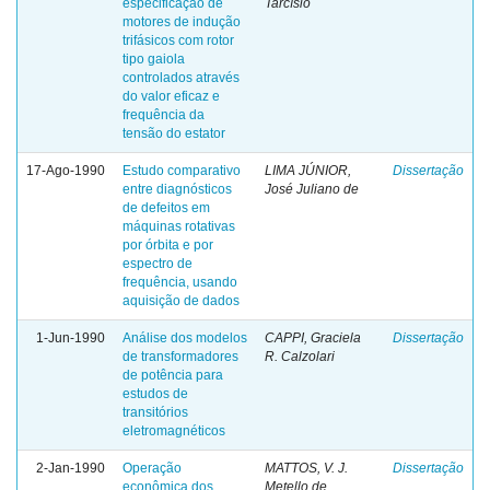
especificação de
Tarcísio
motores de indução
trifásicos com rotor
tipo gaiola
controlados através
do valor eficaz e
frequência da
tensão do estator
17-Ago-1990
Estudo comparativo
LIMA JÚNIOR,
Dissertação
entre diagnósticos
José Juliano de
de defeitos em
máquinas rotativas
por órbita e por
espectro de
frequência, usando
aquisição de dados
1-Jun-1990
Análise dos modelos
CAPPI, Graciela
Dissertação
de transformadores
R. Calzolari
de potência para
estudos de
transitórios
eletromagnéticos
2-Jan-1990
Operação
MATTOS, V. J.
Dissertação
econômica dos
Metello de