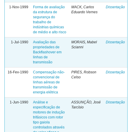
1-Nov-1999
Forma de avaliação
MACK, Carlos
Dissertação
da estrutura de
Eduardo Vernes
segurança do
trabalho de
indústrias químicas
de médio e alto risco
1-Jul-1990
Avaliação das
MORAIS, Mabel
Dissertação
propriedades de
Scianni
Backflashover em
linhas de
transmissão
16-Fev-1990
Compensação não-
PIRES, Robson
Dissertação
convencional de
Celso
linhas aéreas de
transmissão de
energia elétrica
1-Jun-1990
Análise e
ASSUNÇÃO, José
Dissertação
especificação de
Tarcísio
motores de indução
trifásicos com rotor
tipo gaiola
controlados através