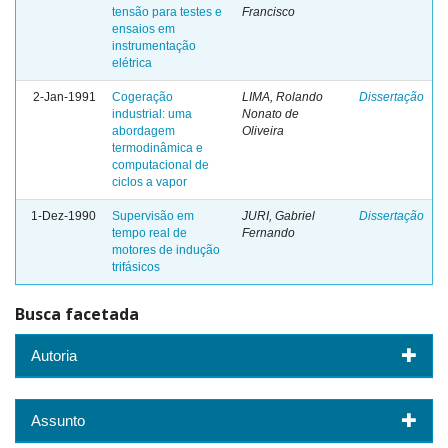
tensão para testes e
Francisco
ensaios em
instrumentação
elétrica
2-Jan-1991
Cogeração
LIMA, Rolando
Dissertação
industrial: uma
Nonato de
abordagem
Oliveira
termodinâmica e
computacional de
ciclos a vapor
1-Dez-1990
Supervisão em
JURI, Gabriel
Dissertação
tempo real de
Fernando
motores de indução
trifásicos
Busca facetada
Autoria
Assunto