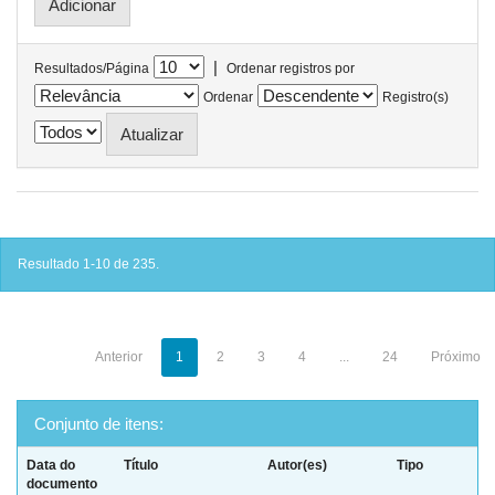
|
Resultados/Página
Ordenar registros por
Ordenar
Registro(s)
Resultado 1-10 de 235.
Anterior
1
2
3
4
...
24
Próximo
Conjunto de itens:
Data do
Título
Autor(es)
Tipo
documento