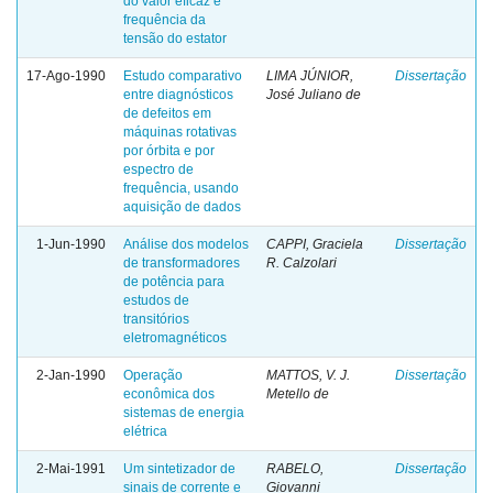
do valor eficaz e
frequência da
tensão do estator
17-Ago-1990
Estudo comparativo
LIMA JÚNIOR,
Dissertação
entre diagnósticos
José Juliano de
de defeitos em
máquinas rotativas
por órbita e por
espectro de
frequência, usando
aquisição de dados
1-Jun-1990
Análise dos modelos
CAPPI, Graciela
Dissertação
de transformadores
R. Calzolari
de potência para
estudos de
transitórios
eletromagnéticos
2-Jan-1990
Operação
MATTOS, V. J.
Dissertação
econômica dos
Metello de
sistemas de energia
elétrica
2-Mai-1991
Um sintetizador de
RABELO,
Dissertação
sinais de corrente e
Giovanni