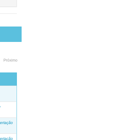
Próximo
o
e
ertação
ertação