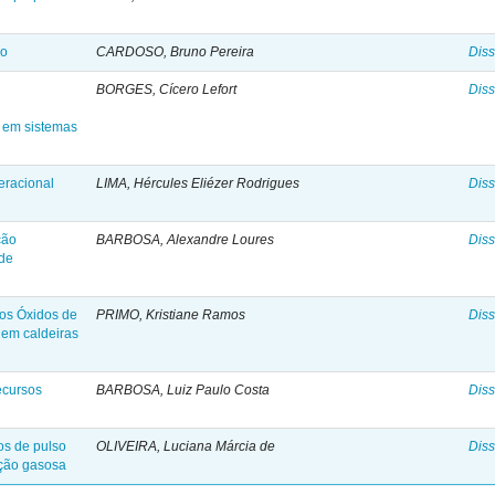
ão
CARDOSO, Bruno Pereira
Diss
BORGES, Cícero Lefort
Diss
s em sistemas
eracional
LIMA, Hércules Eliézer Rodrigues
Diss
ção
BARBOSA, Alexandre Loures
Diss
 de
dos Óxidos de
PRIMO, Kristiane Ramos
Diss
 em caldeiras
ecursos
BARBOSA, Luiz Paulo Costa
Diss
os de pulso
OLIVEIRA, Luciana Márcia de
Diss
eção gasosa