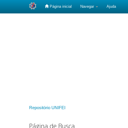
Página inicial
Navegar
Ajuda
Skip
navigation
Repositório UNIFEI
Página de Busca