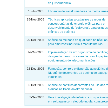
de jurisprudência
15-Jul-2005
Eficiência de transformadores de média tens
25-Nov-2005
Técnicas aplicadas a cadastros de redes de
concessionárias de energia elétrica, para o
desenvolvimento de ‘softwares’, para estudo
elétricos de potência
20-Dez-2005
Análise da melhoria da qualidade no nível op
para empresas industriais manufatureiras
14-Out-2005
Implementação de um organismo de certifica
designado para o processo de homologação
equipamentos de telecomunicações
22-Dez-2005
Formação, controle e dispersão atmosférica 
Nitrogênio decorrentes da queima de bagaço
industriais
6-Dez-2005
Análise de conflitos decorrentes do uso dos r
hídricos na Bacia do Alto Sapucaí
5-Set-2005
Uma investigação da influência dos parâmetr
em soldagem com eletrodo tubular com prot