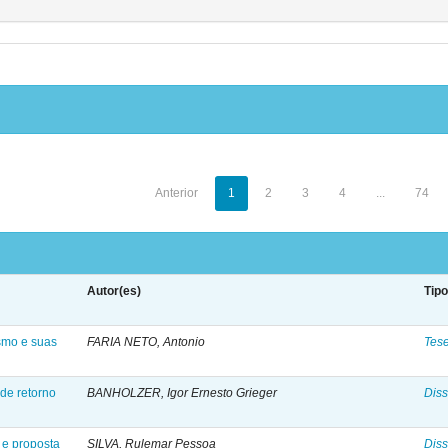
Anterior
1
2
3
4
...
74
Autor(es)
Tip
smo e suas
FARIA NETO, Antonio
Tes
 de retorno
BANHOLZER, Igor Ernesto Grieger
Diss
 e proposta
SILVA, Rulemar Pessoa
Diss