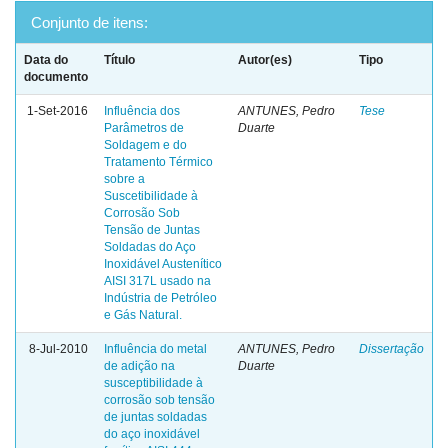
Conjunto de itens:
Data do
Título
Autor(es)
Tipo
documento
1-Set-2016
Influência dos
ANTUNES, Pedro
Tese
Parâmetros de
Duarte
Soldagem e do
Tratamento Térmico
sobre a
Suscetibilidade à
Corrosão Sob
Tensão de Juntas
Soldadas do Aço
Inoxidável Austenítico
AISI 317L usado na
Indústria de Petróleo
e Gás Natural.
8-Jul-2010
Influência do metal
ANTUNES, Pedro
Dissertação
de adição na
Duarte
susceptibilidade à
corrosão sob tensão
de juntas soldadas
do aço inoxidável