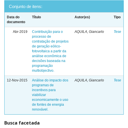
Conjunto de itens:
Data do
Título
Autor(es)
Tipo
documento
Abr-2019
Contribuição para o
AQUILA, Giancarlo
Tese
processo de
contratação de projetos
de geração eólico-
fotovoltaica a partir da
análise econômica de
decisões baseada na
programação
multiobjectivo.
12-Nov-2015
Análise do impacto dos
AQUILA, Giancarlo
Tese
programas de
incentivos para
viabilizar
economicamente o uso
de fontes de energia
renovável.
Busca facetada