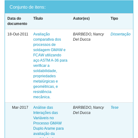
Conjunto de itens:
Data do
Título
Autor(es)
Tipo
documento
18-Out-2011
Avaliação
BARBEDO, Nancy
Dissertação
comparativa dos
Del Ducca
processos de
soldagem GMAW e
FCAW utilizando
aço ASTM A-36 para
verificar a
soldabilidade,
propriedades
metalúrgicas e
geométricas, e
resistência
mecânica.
Mar-2017
Análise das
BARBEDO, Nancy
Tese
Interações das
Del Ducca
Variáveis no
Processo GMAW
Duplo Arame para
avaliação da