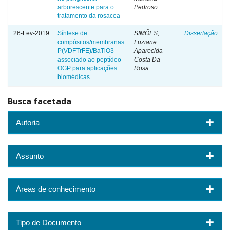
arborescente para o
Pedroso
tratamento da rosacea
26-Fev-2019
Síntese de
SIMÕES,
Dissertação
compósitos/membranas
Luziane
P(VDFTrFE)/BaTiO3
Aparecida
associado ao peptídeo
Costa Da
OGP para aplicações
Rosa
biomédicas
Busca facetada
Autoria
Assunto
Áreas de conhecimento
Tipo de Documento