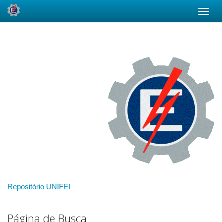
Skip
navigation
Repositório UNIFEI
Página de Busca