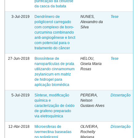
purificação da celulose
da casca da batata
3-Jul-2019
Dendrímero de
NUNES,
Tese
poliglicerol carregado
Alexandro da
com complexo de boro-
Silva
curcumina combinando
anti-angiogênese e bnct
com potencial para o
tratamento do câncer
27-Jun-2018
Biossíntese de
HELOU,
Tese
nanopartículas de prata
Gisela Maria
utilizando cinnamomum
Rosas
zeylanicum em matriz
de hidrogel para
aplicação biomédica
5-Jul-2019
Síntese, modificação
PEREIRA,
Dissertação
química e
Nelson
caracterização de óxido
Gustavo Alves
de grafeno preparado
via eletroquímica
12-Abr-2018
Microesferas de
OLIVEIRA,
Dissertação
ivermectina baseadas
Rochelly
no poliglicerol
Mariana