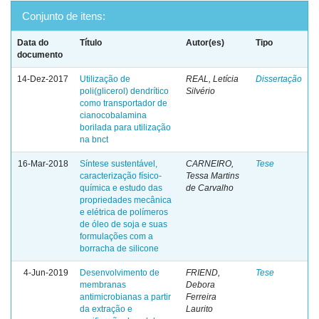
Conjunto de itens:
Data do
Título
Autor(es)
Tipo
documento
14-Dez-2017
Utilização de
REAL, Letícia
Dissertação
poli(glicerol) dendrítico
Silvério
como transportador de
cianocobalamina
borilada para utilização
na bnct
16-Mar-2018
Síntese sustentável,
CARNEIRO,
Tese
caracterização físico-
Tessa Martins
química e estudo das
de Carvalho
propriedades mecânica
e elétrica de polímeros
de óleo de soja e suas
formulações com a
borracha de silicone
4-Jun-2019
Desenvolvimento de
FRIEND,
Tese
membranas
Debora
antimicrobianas a partir
Ferreira
da extração e
Laurito