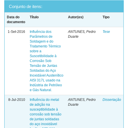
Conjunto de itens:
Data do
Título
Autor(es)
Tipo
documento
1-Set-2016
Influência dos
ANTUNES, Pedro
Tese
Parâmetros de
Duarte
Soldagem e do
Tratamento Térmico
sobre a
Suscetibilidade à
Corrosão Sob
Tensão de Juntas
Soldadas do Aço
Inoxidável Austenítico
AISI 317L usado na
Indústria de Petróleo
e Gás Natural.
8-Jul-2010
Influência do metal
ANTUNES, Pedro
Dissertação
de adição na
Duarte
susceptibilidade à
corrosão sob tensão
de juntas soldadas
do aço inoxidável