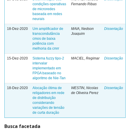
condições operativas
Fernando Ribas
de microredes
baseada em redes
neurais
18-Dez-2020
Um amplificador de
MAIA, Nedson
Dissertação
transcondutância
Joaquim
cmos de baixa
potência com
melhoria da cmrr
15-Dez-2020
Sistema fuzzy tipo-2
MACIEL, Regimar
Dissertação
intervalar
implementado em
FPGA baseado no
algoritmo de Nie-Tan
18-Dez-2020
Alocação ótima de
WESTIN, Nicolas
Dissertação
religadores em rede
de Oliveira Perez
de distribuição
considerando
variações de tensão
de curta duração
Busca facetada