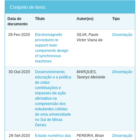
Conjunto de itens:
Data do
Título
Autor(es)
Tipo
documento
28-Fev-2020
Electromagnetic
SILVA, Paulo
Dissertação
procedures to
Victor Viana da
support main
components design
of synchronous
machines
30-Out-2020
Desenvolvimento,
MARQUES,
Dissertação
educação e a política
Tamirys Meirielle
de cotas:
contribuições e
impasses da ação
afirmativa na
compreensão dos
estudantes cotistas
de uma universidade
no Sul de Minas
Gerais
28-Set-2020
Estudo numérico das
PEREIRA, Brian
Dissertação