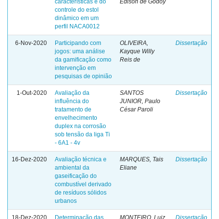
características e do
Edison de Godoy
controle do estol
dinâmico em um
perfil NACA0012
6-Nov-2020
Participando com
OLIVEIRA,
Dissertação
jogos: uma análise
Kayque Willy
da gamificação como
Reis de
intervenção em
pesquisas de opinião
1-Out-2020
Avaliação da
SANTOS
Dissertação
influência do
JUNIOR, Paulo
tratamento de
César Paroli
envelhecimento
duplex na corrosão
sob tensão da liga Ti
- 6A1 - 4v
16-Dez-2020
Avaliação técnica e
MARQUES, Tais
Dissertação
ambiental da
Eliane
gaseificação do
combustível derivado
de resíduos sólidos
urbanos
18-Dez-2020
Determinação das
MONTEIRO, Luiz
Dissertação