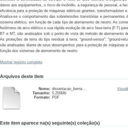
danos aos equipamentos, o risco de incêndio, a segurança de pessoal, a facil
eficiência para a proteção de máquinas elétricas girantes, transformadores e
Analisa-se o comportamento das sobretensões transitórias e permanentes de
sistema elétrico, em função de cada tipo de aterramento de neutro. As corr
fenômeno de arco elétrico e sua rápida evolução de arco fase-terra (F-T) par
BT e MT, são analisados sob o ponto de vista de método de aterramento de 
As proteções de terra do tipo residual à terra, “ground-sensor”, “ground-retur
são analisadas diante de seus desempenhos para a proteção de máquinas elé
função dos sistemas de aterramento de neutro.
Mostrar registro completo
Arquivos deste item
Nome:
dissertacao_berna ...
Visual
Tamanho:
5.256Mb
Formato:
PDF
Este item aparece na(s) seguinte(s) coleção(s)