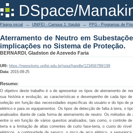
Aterramento de Neutro em Subestações
DSpace/Manakin
de Proteção.
Página inicial
→
UNIFEI - Campus 1: Itajubá
→
PPG - Programas de Pós
Aterramento de Neutro em Subestações
implicações no Sistema de Proteção.
BERNARDI, Gladston de Azevedo Faria
URI:
https://repositorio.unifei.edu.br/jspui/handle/123456789/199
Data:
2015-09-25
Resumo:
O objetivo deste trabalho é o de apresentar os tipos de aterramento de neu
sua história e evolução, as características e desempenho de cada tipo de 
seleção em função das necessidades específicas do usuário e do tipo de 
elétrico e para os equipamentos. Os tipos de detecção de falta à terra, o ti
analisados diante de cada forma de aterramento de neutro. Os métodos de
entre si em função de vários quesitos analisados, tais como, o controle d
terra e a limitação de altas correntes de curto fase-terra, o custo do nív
elétricos, a continuidade de serviço, o risco de arco elétrico, a segurança