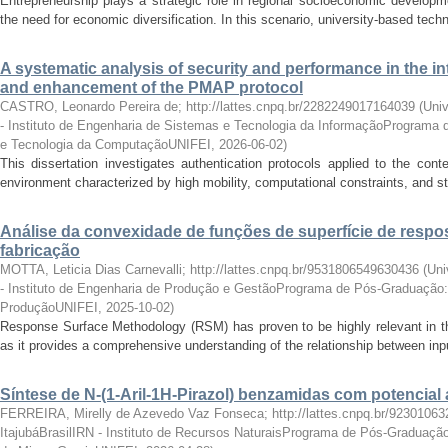
Entrepreneurship plays a strategic role in regional socioeconomic developm
the need for economic diversification. In this scenario, university-based tech
A systematic analysis of security and performance in the in
and enhancement of the PMAP protocol
CASTRO, Leonardo Pereira de; http://lattes.cnpq.br/2282249017164039
(
Univ
- Instituto de Engenharia de Sistemas e Tecnologia da InformaçãoPrograma 
e Tecnologia da ComputaçãoUNIFEI
,
2026-06-02
)
This dissertation investigates authentication protocols applied to the cont
environment characterized by high mobility, computational constraints, and str
Análise da convexidade de funções de superfície de resp
fabricação
MOTTA, Leticia Dias Carnevalli; http://lattes.cnpq.br/9531806549630436
(
Uni
- Instituto de Engenharia de Produção e GestãoPrograma de Pós-Graduação:
ProduçãoUNIFEI
,
2025-10-02
)
Response Surface Methodology (RSM) has proven to be highly relevant in the
as it provides a comprehensive understanding of the relationship between inpu
Síntese de N-(1-Aril-1H-Pirazol) benzamidas com potencial
FERREIRA, Mirelly de Azevedo Vaz Fonseca; http://lattes.cnpq.br/9230106
ItajubáBrasilIRN - Instituto de Recursos NaturaisPrograma de Pós-Graduaçã