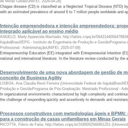
de Minas GeraisUNIFEI
,
2026-04-28
)
Chagas disease (CD) is classified as a Neglected Tropical Disease (NTD) b
with an estimated prevalence of around 6 to 7 million people worldwide and ap
Intenção empreendedora e intenção empreendedora: prop
integrado aplicável ao ensino médio
ANGELO, Marly Aparecida Machado; http://lattes.cnpq.br/564214405647893
ItajubáBrasilIEPG - Instituto de Engenharia de Produção e GestãoPrograma
Profissional - AdministraçãoUNIFEI
,
2025-07-09
)
Entrepreneurship Education (EE) integrated with Entrepreneurial Intention (EI) 
national and international literature. In the literature review conducted by the au
Desenvolvimento de uma nova abordagem de gestão de m
conceito de Business Agility
LISBOA, Ana Claudia Renó Ferreira
(
Universidade Federal de ItajubáBrasilIE
Produção e GestãoPrograma de Pós-Graduação: Mestrado Profissional - Ad
In organizational environments characterized by high complexity and conti
the challenge of responding quickly and assertively to demands and resistance
Processos construtivos com metodologias ágeis e BPMN: 
para a construção de casas unifamiliares em Minas Gerais
RICOTTA, Flávio de Faria; http://lattes.cnpq.br/3189262566851251
(
Universi