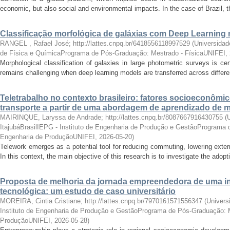
economic, but also social and environmental impacts. In the case of Brazil, t
Classificação morfológica de galáxias com Deep Learnin
RANGEL , Rafael José; http://lattes.cnpq.br/6418556118997529
(
Universidade
de Física e QuímicaPrograma de Pós-Graduação: Mestrado - FísicaUNIFEI
,
Morphological classification of galaxies in large photometric surveys is cen
remains challenging when deep learning models are transferred across differe
Teletrabalho no contexto brasileiro: fatores socioeconômic
transporte a partir de uma abordagem de aprendizado de 
MAIRINQUE, Laryssa de Andrade; http://lattes.cnpq.br/8087667916430755
(
ItajubáBrasilIEPG - Instituto de Engenharia de Produção e GestãoPrograma
Engenharia de ProduçãoUNIFEI
,
2026-05-20
)
Telework emerges as a potential tool for reducing commuting, lowering extern
In this context, the main objective of this research is to investigate the adopti
Proposta de melhoria da jornada empreendedora de uma i
tecnológica: um estudo de caso universitário
MOREIRA, Cintia Cristiane; http://lattes.cnpq.br/7970161571556347
(
Univers
Instituto de Engenharia de Produção e GestãoPrograma de Pós-Graduação: 
ProduçãoUNIFEI
,
2026-05-28
)