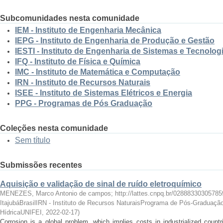
Subcomunidades nesta comunidade
IEM - Instituto de Engenharia Mecânica
IEPG - Instituto de Engenharia de Produção e Gestão
IESTI - Instituto de Engenharia de Sistemas e Tecnolog
IFQ - Instituto de Física e Química
IMC - Instituto de Matemática e Computação
IRN - Instituto de Recursos Naturais
ISEE - Instituto de Sistemas Elétricos e Energia
PPG - Programas de Pós Graduação
Coleções nesta comunidade
Sem título
Submissões recentes
Aquisição e validação de sinal de ruído eletroquímico
MENEZES, Marco Antonio de campos; http://lattes.cnpq.br/02888330305785
ItajubáBrasilIRN - Instituto de Recursos NaturaisPrograma de Pós-Graduação
HídricaUNIFEI
,
2022-02-17
)
Corrosion is a global problem, which implies costs in industrialized count