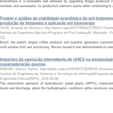
Biomethane is a renewable fuel obtained by upgrading biogas produced in 
residues and wastewater. Its production valorizes waste while contributing to
Projeto e análise de viabilidade econômica do pré-tratamen
produção de briquetes e aplicação em bioenergia
SILVA, Amanda de Oliveira e; http://lattes.cnpq.br/3774506227785557
(
Unive
Instituto de Engenharia MecânicaPrograma de Pós-Graduação: Mestrado - E
13
)
Brazil, the world's largest coffee producer and exporter, generates substa
solid residue from wet processing. Recent research has demonstrated its ener
Impactos da operação intermitente de UHES na mortandade
supersaturação gasosa
RIBEIRO, Diemys Santos; http://lattes.cnpq.br/2063873738795325
(
Universi
Instituto de Engenharia de Sistemas e Tecnologia da InformaçãoPrograma d
Engenharia ElétricaUNIFEI
,
2026-05-29
)
The intermittent operation of hydroelectric power plants (HPPs), character
levels and discharge, alters the hydrodynamic conditions within reservoirs an