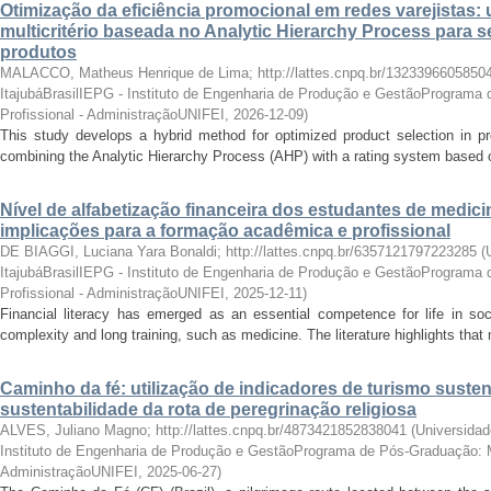
Otimização da eficiência promocional em redes varejistas
multicritério baseada no Analytic Hierarchy Process para s
produtos
MALACCO, Matheus Henrique de Lima; http://lattes.cnpq.br/1323396605850
ItajubáBrasilIEPG - Instituto de Engenharia de Produção e GestãoPrograma
Profissional - AdministraçãoUNIFEI
,
2026-12-09
)
This study develops a hybrid method for optimized product selection in pr
combining the Analytic Hierarchy Process (AHP) with a rating system based on 
Nível de alfabetização financeira dos estudantes de medicin
implicações para a formação acadêmica e profissional
DE BIAGGI, Luciana Yara Bonaldi; http://lattes.cnpq.br/6357121797223285
(
ItajubáBrasilIEPG - Instituto de Engenharia de Produção e GestãoPrograma
Profissional - AdministraçãoUNIFEI
,
2025-12-11
)
Financial literacy has emerged as an essential competence for life in soci
complexity and long training, such as medicine. The literature highlights that 
Caminho da fé: utilização de indicadores de turismo susten
sustentabilidade da rota de peregrinação religiosa
ALVES, Juliano Magno; http://lattes.cnpq.br/4873421852838041
(
Universidad
Instituto de Engenharia de Produção e GestãoPrograma de Pós-Graduação: M
AdministraçãoUNIFEI
,
2025-06-27
)