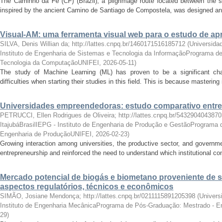
The Caminho da Fé (CF) (Brazil), a pilgrimage route located between the 
inspired by the ancient Camino de Santiago de Compostela, was designed and 
Visual-AM: uma ferramenta visual web para o estudo de a
SILVA, Denis Willian da; http://lattes.cnpq.br/1460171516185712
(
Universidad
Instituto de Engenharia de Sistemas e Tecnologia da InformaçãoPrograma d
Tecnologia da ComputaçãoUNIFEI
,
2026-05-11
)
The study of Machine Learning (ML) has proven to be a significant cha
difficulties when starting their studies in this field. This is because mastering 
Universidades empreendedoras: estudo comparativo entr
PETRUCCI, Ellen Rodrigues de Oliveira; http://lattes.cnpq.br/543290404387
ItajubáBrasilIEPG - Instituto de Engenharia de Produção e GestãoPrograma
Engenharia de ProduçãoUNIFEI
,
2026-02-23
)
Growing interaction among universities, the productive sector, and govern
entrepreneurship and reinforced the need to understand which institutional con
Mercado potencial de biogás e biometano proveniente de 
aspectos regulatórios, técnicos e econômicos
SIMÃO, Josiane Mendonça; http://lattes.cnpq.br/0211115891205398
(
Univers
Instituto de Engenharia MecânicaPrograma de Pós-Graduação: Mestrado - E
29
)