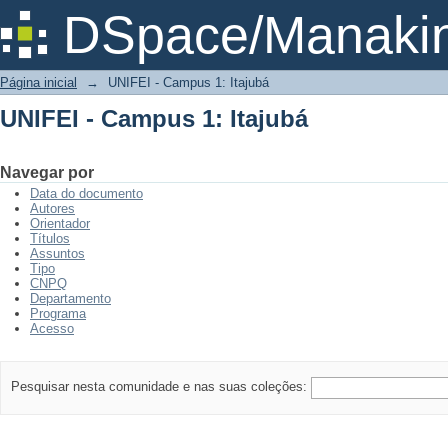
UNIFEI - Campus 1: Itajubá
DSpace/Manakin
Página inicial
→
UNIFEI - Campus 1: Itajubá
UNIFEI - Campus 1: Itajubá
Navegar por
Data do documento
Autores
Orientador
Títulos
Assuntos
Tipo
CNPQ
Departamento
Programa
Acesso
Pesquisar nesta comunidade e nas suas coleções: