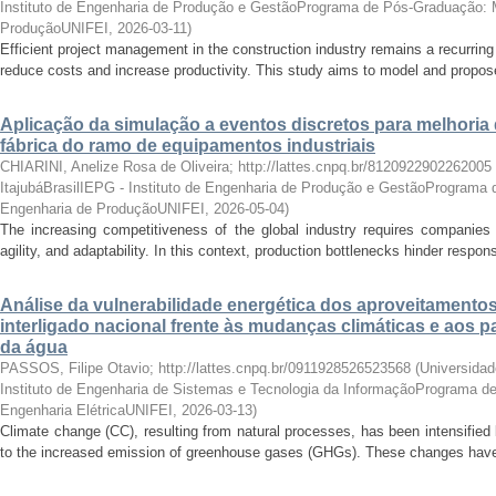
Instituto de Engenharia de Produção e GestãoPrograma de Pós-Graduação: 
ProduçãoUNIFEI
,
2026-03-11
)
Efficient project management in the construction industry remains a recurring
reduce costs and increase productivity. This study aims to model and propos
Aplicação da simulação a eventos discretos para melhori
fábrica do ramo de equipamentos industriais
CHIARINI, Anelize Rosa de Oliveira; http://lattes.cnpq.br/8120922902262005
ItajubáBrasilIEPG - Instituto de Engenharia de Produção e GestãoPrograma
Engenharia de ProduçãoUNIFEI
,
2026-05-04
)
The increasing competitiveness of the global industry requires companies t
agility, and adaptability. In this context, production bottlenecks hinder resp
Análise da vulnerabilidade energética dos aproveitamentos
interligado nacional frente às mudanças climáticas e aos 
da água
PASSOS, Filipe Otavio; http://lattes.cnpq.br/0911928526523568
(
Universidad
Instituto de Engenharia de Sistemas e Tecnologia da InformaçãoPrograma d
Engenharia ElétricaUNIFEI
,
2026-03-13
)
Climate change (CC), resulting from natural processes, has been intensified 
to the increased emission of greenhouse gases (GHGs). These changes have a