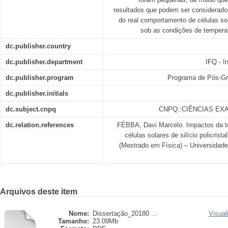
resultados que podem ser considerado
do real comportamento de células sola
sob as condições de temperat
dc.publisher.country
dc.publisher.department
IFQ - I
dc.publisher.program
Programa de Pós-Gr
dc.publisher.initials
dc.subject.cnpq
CNPQ::CIÊNCIAS EXA
dc.relation.references
FÉBBA, Davi Marcelo. Impactos da te
células solares de silício policrista
(Mestrado em Física) – Universidade 
Arquivos deste item
Nome:
Dissertação_20180 ...
Visual
Tamanho:
23.09Mb