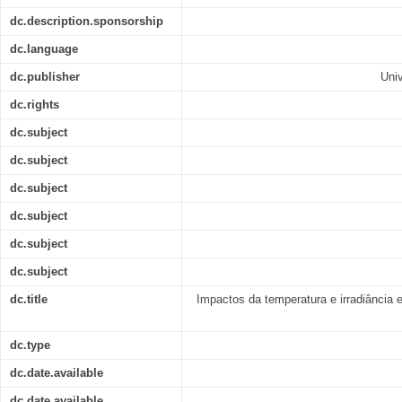
dc.description.sponsorship
dc.language
dc.publisher
Univ
dc.rights
dc.subject
dc.subject
dc.subject
dc.subject
dc.subject
dc.subject
dc.title
Impactos da temperatura e irradiância e
dc.type
dc.date.available
dc.date.available