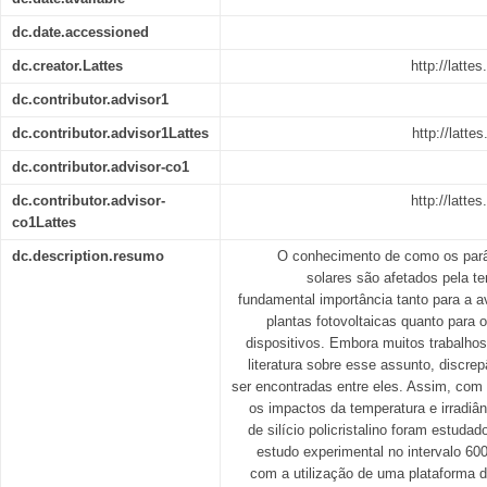
dc.date.accessioned
dc.creator.Lattes
http://latt
dc.contributor.advisor1
dc.contributor.advisor1Lattes
http://latt
dc.contributor.advisor-co1
dc.contributor.advisor-
http://latt
co1Lattes
dc.description.resumo
O conhecimento de como os parâm
solares são afetados pela te
fundamental importância tanto para a 
plantas fotovoltaicas quanto para
dispositivos. Embora muitos trabalho
literatura sobre esse assunto, discre
ser encontradas entre eles. Assim, com 
os impactos da temperatura e irradiân
de silício policristalino foram estud
estudo experimental no intervalo 600
com a utilização de uma plataforma d