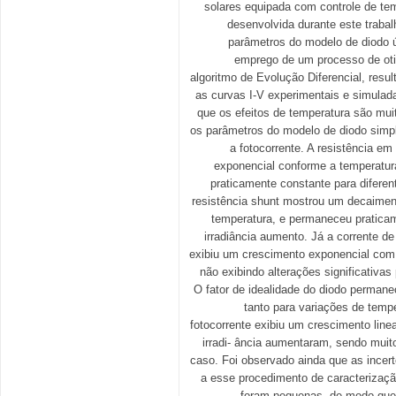
solares equipada com controle de te
desenvolvida durante este trabal
parâmetros do modelo de diodo ú
emprego de um processo de oti
algoritmo de Evolução Diferencial, resu
as curvas I-V experimentais e simulad
que os efeitos de temperatura são mui
os parâmetros do modelo de diodo simpl
a fotocorrente. A resistência e
exponencial conforme a temperatu
praticamente constante para diferent
resistência shunt mostrou um decaimen
temperatura, e permaneceu pratica
irradiância aumento. Já a corrente d
exibiu um crescimento exponencial com
não exibindo alterações significativas 
O fator de idealidade do diodo perman
tanto para variações de tempe
fotocorrente exibiu um crescimento line
irradi- ância aumentaram, sendo muit
caso. Foi observado ainda que as incer
a esse procedimento de caracterizaçã
foram pequenas, de modo que