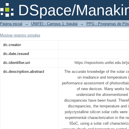
Impactos da temperatura e irradiância e
DSpace/Manakin
Página inicial
→
UNIFEI - Campus 1: Itajubá
→
PPG - Programas de Pós
Mostrar registro simples
dc.creator
dc.date.issued
dc.identifier.uri
https://repositorio.unifei.edu.br
dc.description.abstract
The accurate knowledge of the solar 
on irradiance and temperature i
performance assessment of photovolta
of new devices. Many works ha
understand the aforementioned 
discrepancies have been found. Therefor
discrepancies, the temperature and 
polycrystalline silicon solar cells wer
experimental characterization in the r
55oC, using a solar cell characteriz