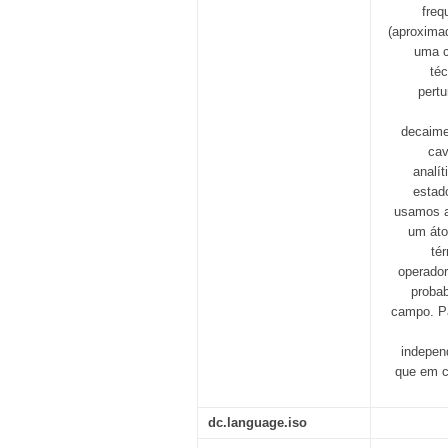
freq
(aproxima
uma c
té
pert
decaime
cav
analí
estad
usamos a
um áto
té
operado
proba
campo. P
indepen
que em c
dc.language.iso