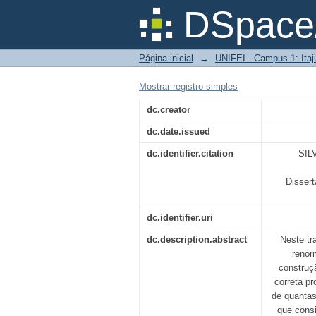
Coordenadas Vestid
DSpace/
pequenas.
Página inicial
→
UNIFEI - Campus 1: Itaj
Mostrar registro simples
dc.creator
dc.date.issued
dc.identifier.citation
SIL
Dissert
dc.identifier.uri
dc.description.abstract
Neste tr
renor
construçã
correta p
de quantas
que cons