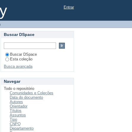
ização em cavidades
y
Entrar
m
Buscar DSpace
Buscar DSpace
Esta coleção
Busca avançada
Navegar
Todo o repositório
Comunidades e Coleções
Data do documento
Autores
Orientador
Títulos
Assuntos
Tipo
CNPQ
Departamento