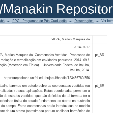
as: Processos de radiação e termal
Manakin Repositor
ubá
→
PPG - Programas de Pós Graduação
→
Dissertações
→
Ver ite
SILVA, Marlon Marques da
2014-07-17
VA, Marlon Marques da. Coordenadas Vestidas: Processos de
pt_BR
radiação e termalização em cavidades pequenas. 2014. 69 f.
ação (Mestrado em Física) – Universidade Federal de Itajubá,
Itajubá, 2014.
https://repositorio.unifei.edu.br/jspui/handle/123456789/556
abalho faremos um estudo sobre as coordenadas vestidas (ou
pt_BR
malizadas) e suas aplicações. Estas coordenadas permitem a
o de estados vestidos, que são definidos de tal forma a ter a
ropriedade física do estado fundamental do átomo na ausência
 do campo. Estas coordenadas serão introduzidas no modelo
iste de um átomo (aproximado por um oscilador harmônico de