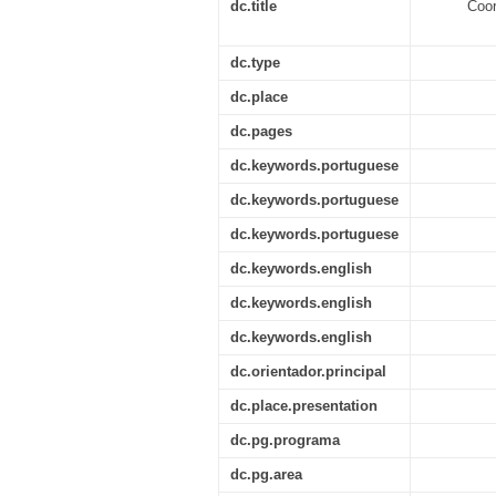
dc.title
Coor
dc.type
dc.place
dc.pages
dc.keywords.portuguese
dc.keywords.portuguese
dc.keywords.portuguese
dc.keywords.english
dc.keywords.english
dc.keywords.english
dc.orientador.principal
dc.place.presentation
dc.pg.programa
dc.pg.area