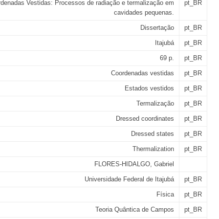
denadas Vestidas: Processos de radiação e termalização em
pt_BR
cavidades pequenas.
Dissertação
pt_BR
Itajubá
pt_BR
69 p.
pt_BR
Coordenadas vestidas
pt_BR
Estados vestidos
pt_BR
Termalização
pt_BR
Dressed coordinates
pt_BR
Dressed states
pt_BR
Thermalization
pt_BR
FLORES-HIDALGO, Gabriel
Universidade Federal de Itajubá
pt_BR
Física
pt_BR
Teoria Quântica de Campos
pt_BR