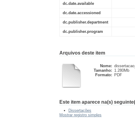
dc.date.available
dc.date.accessioned
dc.publisher.department
dc.publisher.program
Arquivos deste item
Nome:
dissertacao_
Tamanho:
1.280Mb
Formato:
PDF
Este item aparece na(s) seguinte(
Dissertações
Mostrar registro simples