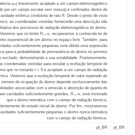
uência ω₀) linearmente acoplado a um campo-eletromagnético
do por um campo escalar sem massa) e confinados dentro de
avidade esférica condutora de raio R. Desde o ponto de vista
cnico, as coordenadas vestidas fornecerão uma descrição não
urbativa dos processos de radiação eletromagnética do átomo.
Veremos que no limite R→∞, recuperamos a conhecida lei de
nto exponencial de um átomo no espaço livre. Também, para
idades suficientemente pequenas será obtida uma expressão
tica para a probabilidade de permanência do átomo no primeiro
o excitado, demonstrando a sua estabilidade. Posteriormente,
s coordenadas vestidas para estudar a evolução temporal de
mo que no instante t = 0 é acoplado a um campo de radiação
rmica. Veremos que a evolução temporal do valor esperado do
r número de ocupação do átomo depende exclusivamente das
bilidades associadas com a emissão e absorção de quanta do
ara cavidades suficientemente grandes, R→∞, será mostrado
que o átomo termaliza com o campo de radiação térmica,
dentemente do estado inicial do átomo. Por fim, mostraremos
avidades suficientemente pequenas o átomo nunca termaliza
com o campo de radiação térmica.
pt_BR
pt_BR