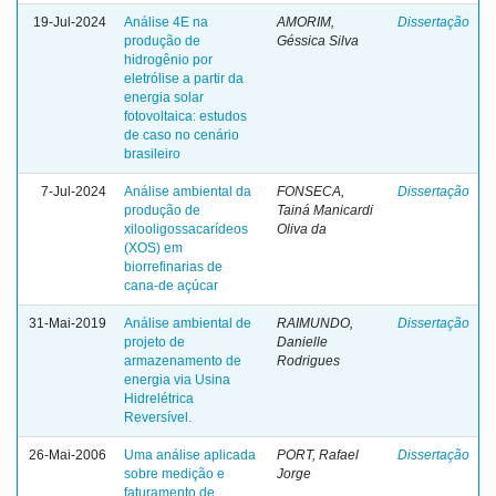
19-Jul-2024
Análise 4E na
AMORIM,
Dissertação
produção de
Géssica Silva
hidrogênio por
eletrólise a partir da
energia solar
fotovoltaica: estudos
de caso no cenário
brasileiro
7-Jul-2024
Análise ambiental da
FONSECA,
Dissertação
produção de
Tainá Manicardi
xilooligossacarídeos
Oliva da
(XOS) em
biorrefinarias de
cana-de açúcar
31-Mai-2019
Análise ambiental de
RAIMUNDO,
Dissertação
projeto de
Danielle
armazenamento de
Rodrigues
energia via Usina
Hidrelétrica
Reversível.
26-Mai-2006
Uma análise aplicada
PORT, Rafael
Dissertação
sobre medição e
Jorge
faturamento de