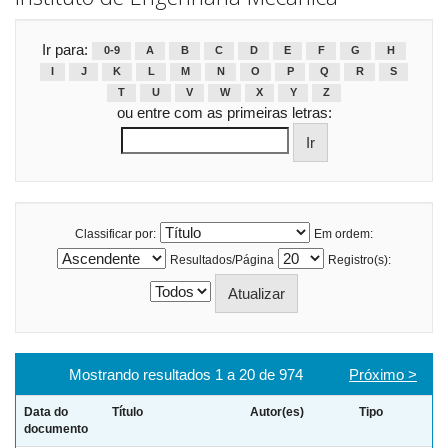
Ir para:
0-9
A
B
C
D
E
F
G
H
I
J
K
L
M
N
O
P
Q
R
S
T
U
V
W
X
Y
Z
ou entre com as primeiras letras:
Classificar por:
Em ordem:
Resultados/Página
Registro(s):
Mostrando resultados 1 a 20 de 974
Próximo >
Data do
Título
Autor(es)
Tipo
documento