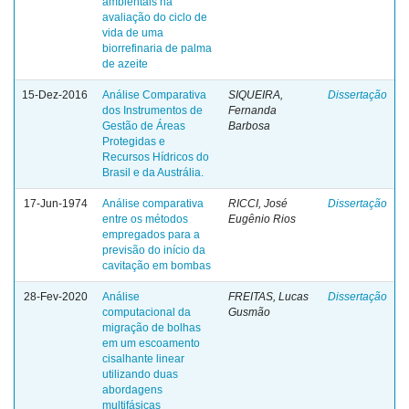
ambientais na
avaliação do ciclo de
vida de uma
biorrefinaria de palma
de azeite
15-Dez-2016
Análise Comparativa
SIQUEIRA,
Dissertação
dos Instrumentos de
Fernanda
Gestão de Áreas
Barbosa
Protegidas e
Recursos Hídricos do
Brasil e da Austrália.
17-Jun-1974
Análise comparativa
RICCI, José
Dissertação
entre os métodos
Eugênio Rios
empregados para a
previsão do início da
cavitação em bombas
28-Fev-2020
Análise
FREITAS, Lucas
Dissertação
computacional da
Gusmão
migração de bolhas
em um escoamento
cisalhante linear
utilizando duas
abordagens
multifásicas