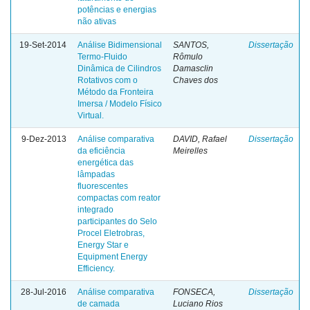
potências e energias
não ativas
19-Set-2014
Análise Bidimensional
SANTOS,
Dissertação
Termo-Fluido
Rômulo
Dinâmica de Cilindros
Damasclin
Rotativos com o
Chaves dos
Método da Fronteira
Imersa / Modelo Físico
Virtual.
9-Dez-2013
Análise comparativa
DAVID, Rafael
Dissertação
da eficiência
Meirelles
energética das
lâmpadas
fluorescentes
compactas com reator
integrado
participantes do Selo
Procel Eletrobras,
Energy Star e
Equipment Energy
Efficiency.
28-Jul-2016
Análise comparativa
FONSECA,
Dissertação
de camada
Luciano Rios