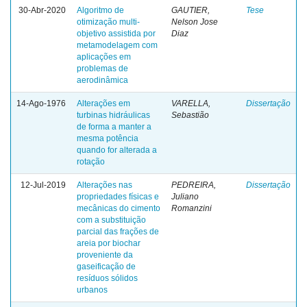
30-Abr-2020
Algoritmo de
GAUTIER,
Tese
otimização multi-
Nelson Jose
objetivo assistida por
Diaz
metamodelagem com
aplicações em
problemas de
aerodinâmica
14-Ago-1976
Alterações em
VARELLA,
Dissertação
turbinas hidráulicas
Sebastião
de forma a manter a
mesma potência
quando for alterada a
rotação
12-Jul-2019
Alterações nas
PEDREIRA,
Dissertação
propriedades físicas e
Juliano
mecânicas do cimento
Romanzini
com a substituição
parcial das frações de
areia por biochar
proveniente da
gaseificação de
resíduos sólidos
urbanos