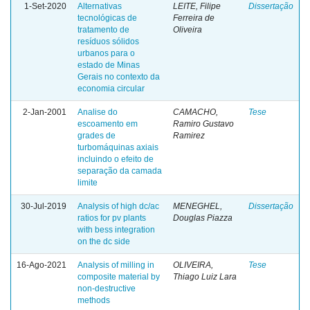
1-Set-2020
Alternativas
LEITE, Filipe
Dissertação
tecnológicas de
Ferreira de
tratamento de
Oliveira
resíduos sólidos
urbanos para o
estado de Minas
Gerais no contexto da
economia circular
2-Jan-2001
Analise do
CAMACHO,
Tese
escoamento em
Ramiro Gustavo
grades de
Ramirez
turbomáquinas axiais
incluindo o efeito de
separação da camada
limite
30-Jul-2019
Analysis of high dc/ac
MENEGHEL,
Dissertação
ratios for pv plants
Douglas Piazza
with bess integration
on the dc side
16-Ago-2021
Analysis of milling in
OLIVEIRA,
Tese
composite material by
Thiago Luiz Lara
non-destructive
methods