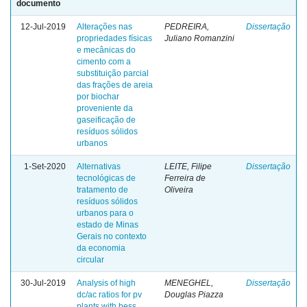
documento
12-Jul-2019
Alterações nas
PEDREIRA,
Dissertação
propriedades físicas
Juliano Romanzini
e mecânicas do
cimento com a
substituição parcial
das frações de areia
por biochar
proveniente da
gaseificação de
resíduos sólidos
urbanos
1-Set-2020
Alternativas
LEITE, Filipe
Dissertação
tecnológicas de
Ferreira de
tratamento de
Oliveira
resíduos sólidos
urbanos para o
estado de Minas
Gerais no contexto
da economia
circular
30-Jul-2019
Analysis of high
MENEGHEL,
Dissertação
dc/ac ratios for pv
Douglas Piazza
plants with bess