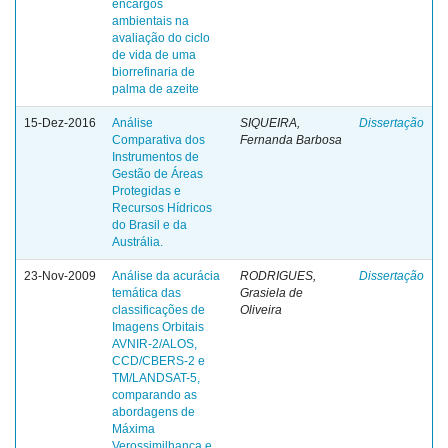
encargos
ambientais na
avaliação do ciclo
de vida de uma
biorrefinaria de
palma de azeite
15-Dez-2016
Análise
SIQUEIRA,
Dissertação
Comparativa dos
Fernanda Barbosa
Instrumentos de
Gestão de Áreas
Protegidas e
Recursos Hídricos
do Brasil e da
Austrália.
23-Nov-2009
Análise da acurácia
RODRIGUES,
Dissertação
temática das
Grasiela de
classificações de
Oliveira
Imagens Orbitais
AVNIR-2/ALOS,
CCD/CBERS-2 e
TM/LANDSAT-5,
comparando as
abordagens de
Máxima
Verossimilhança e