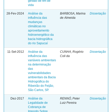
gestão de fim de
vida
28-Fev-2024
Análise da
BARBOSA, Marina
Dissertação
influência das
de Almeida
mudanças
climáticas no
aproveitamento
hidroenergético da
bacia hidrográfica
do rio Sapucaí
11-Set-2012
Análise da
CUNHA, Rogério
Dissertação
influência das
Coli da
variáveis ambientais
na determinação
das
vulnerabilidades
ambientais da Bacia
Hidrográfica do
Ribeirão do Feijão,
São Carlos, SP.
Dez-2017
Análise da
RENNÓ, Peter
Dissertação
Legalidade de
Luiz Pereira
Cobrança de
Imposto Sobre