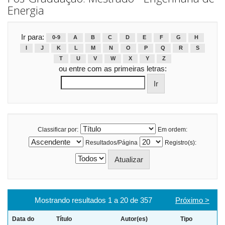
Energia
Ir para:
0-9
A
B
C
D
E
F
G
H
I
J
K
L
M
N
O
P
Q
R
S
T
U
V
W
X
Y
Z
ou entre com as primeiras letras:
Classificar por:
Em ordem:
Resultados/Página
Registro(s):
Mostrando resultados 1 a 20 de 357
Próximo >
Data do
Título
Autor(es)
Tipo