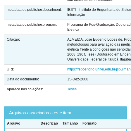
metadata.dc.publisher.department:
IESTI - Instituto de Engenharia de Sist
Informação
metadata.dc.publisher.program:
Programa de Pós-Graduação: Doutorad
Elétrica
Citação:
ALMEIDA, José Eugenio Lopes de. Pro
metodologias para avaliação das mediç
elétrica frente a condições não senoidai
2008. 196 f. Tese (Doutorado em Engenha
Universidade Federal de Itajubá, Itajubá
URI:
https://repositorio.unifei.edu.br/jspui/
Data do documento:
15-Dez-2008
Aparece nas coleções:
Teses
Arquivos associados a este item:
Arquivo
Descrição
Tamanho
Formato