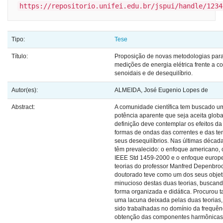
https://repositorio.unifei.edu.br/jspui/handle/1234
Tipo:
Tese
Título:
Proposição de novas metodologias para
medições de energia elétrica frente a c
senoidais e de desequilíbrio.
Autor(es):
ALMEIDA, José Eugenio Lopes de
Abstract:
A comunidade científica tem buscado u
potência aparente que seja aceita glob
definição deve contemplar os efeitos da
formas de ondas das correntes e das 
seus desequilíbrios. Nas últimas décad
têm prevalecido: o enfoque americano,
IEEE Std 1459-2000 e o enfoque europ
teorias do professor Manfred Depenbroc
doutorado teve como um dos seus objeti
minucioso destas duas teorias, buscand
forma organizada e didática. Procurou
uma lacuna deixada pelas duas teorias
sido trabalhadas no domínio da frequênc
obtenção das componentes harmônicas 