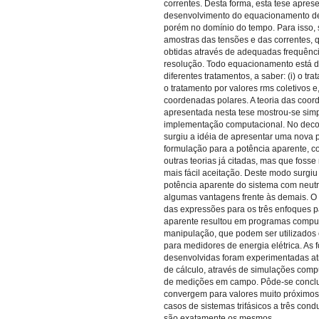
correntes. Desta forma, esta tese apres
desenvolvimento do equacionamento de
porém no domínio do tempo. Para isso, s
amostras das tensões e das correntes,
obtidas através de adequadas frequên
resolução. Todo equacionamento está di
diferentes tratamentos, a saber: (i) o trat
o tratamento por valores rms coletivos e, 
coordenadas polares. A teoria das coor
apresentada nesta tese mostrou-se simpl
implementação computacional. No decor
surgiu a idéia de apresentar uma nova 
formulação para a potência aparente, co
outras teorias já citadas, mas que fosse
mais fácil aceitação. Deste modo surgiu
potência aparente do sistema com neut
algumas vantagens frente às demais. O
das expressões para os três enfoques p
aparente resultou em programas computa
manipulação, que podem ser utilizados
para medidores de energia elétrica. As
desenvolvidas foram experimentadas a
de cálculo, através de simulações comp
de medições em campo. Pôde-se concluir
convergem para valores muito próximos
casos de sistemas trifásicos a três cond
são exatamente os mesmos.