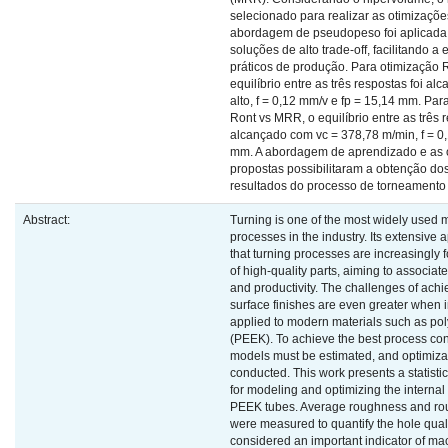
selecionado para realizar as otimizações
abordagem de pseudopeso foi aplicada 
soluções de alto trade-off, facilitando 
práticos de produção. Para otimização 
equilíbrio entre as três respostas foi a
alto, f = 0,12 mm/v e fp = 15,14 mm. Par
Ront vs MRR, o equilíbrio entre as três r
alcançado com vc = 378,78 m/min, f = 0
mm. A abordagem de aprendizado e as 
propostas possibilitaram a obtenção do
resultados do processo de torneamento
Abstract:
Turning is one of the most widely used 
processes in the industry. Its extensive
that turning processes are increasingly
of high-quality parts, aiming to associate
and productivity. The challenges of achi
surface finishes are even greater when in
applied to modern materials such as po
(PEEK). To achieve the best process cond
models must be estimated, and optimiza
conducted. This work presents a statisti
for modeling and optimizing the internal
PEEK tubes. Average roughness and rou
were measured to quantify the hole qualit
considered an important indicator of mac