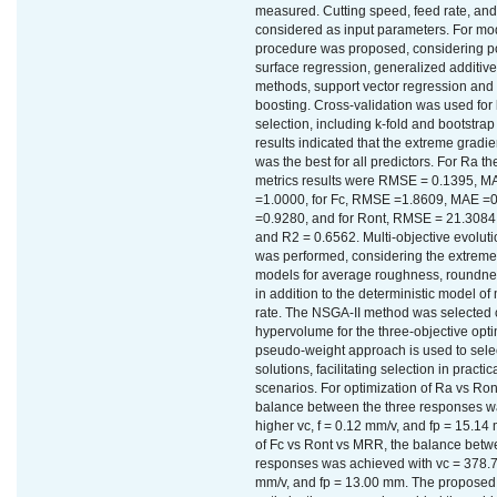
measured. Cutting speed, feed rate, and 
considered as input parameters. For mod
procedure was proposed, considering p
surface regression, generalized additiv
methods, support vector regression and
boosting. Cross-validation was used for
selection, including k-fold and bootstr
results indicated that the extreme gradi
was the best for all predictors. For Ra the
metrics results were RMSE = 0.1395, M
=1.0000, for Fc, RMSE =1.8609, MAE =
=0.9280, and for Ront, RMSE = 21.3084
and R2 = 0.6562. Multi-objective evoluti
was performed, considering the extreme
models for average roughness, roundness
in addition to the deterministic model of
rate. The NSGA-II method was selected 
hypervolume for the three-objective opti
pseudo-weight approach is used to selec
solutions, facilitating selection in practi
scenarios. For optimization of Ra vs Ro
balance between the three responses w
higher vc, f = 0.12 mm/v, and fp = 15.14
of Fc vs Ront vs MRR, the balance betw
responses was achieved with vc = 378.7
mm/v, and fp = 13.00 mm. The proposed