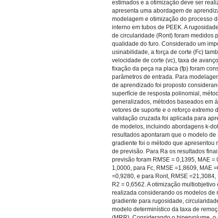
estimados e a otimização deve ser reali
apresenta uma abordagem de aprendizad
modelagem e otimização do processo d
interno em tubos de PEEK. A rugosidade
de circularidade (Ront) foram medidos p
qualidade do furo. Considerado um impo
usinabilidade, a força de corte (Fc) tam
velocidade de corte (vc), taxa de avanço
fixação da peça na placa (fp) foram co
parâmetros de entrada. Para modelage
de aprendizado foi proposto considera
superfície de resposta polinomial, méto
generalizados, métodos baseados em á
vetores de suporte e o reforço extremo d
validação cruzada foi aplicada para ap
de modelos, incluindo abordagens k-dob
resultados apontaram que o modelo de 
gradiente foi o método que apresentou
de previsão. Para Ra os resultados fina
previsão foram RMSE = 0,1395, MAE = 0
1,0000, para Fc, RMSE =1,8609, MAE =
=0,9280, e para Ront, RMSE =21,3084,
R2 = 0,6562. A otimização multiobjetivo e
realizada considerando os modelos de 
gradiente para rugosidade, circularidade
modelo determinístico da taxa de remoç
(MRR). Considerando o hipervolume, o 