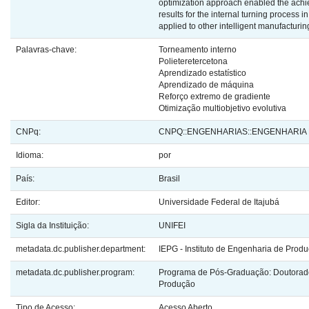
optimization approach enabled the achi
results for the internal turning process
applied to other intelligent manufacturin
Palavras-chave:
Torneamento interno
Polieteretercetona
Aprendizado estatístico
Aprendizado de máquina
Reforço extremo de gradiente
Otimização multiobjetivo evolutiva
CNPq:
CNPQ::ENGENHARIAS::ENGENHARIA
Idioma:
por
País:
Brasil
Editor:
Universidade Federal de Itajubá
Sigla da Instituição:
UNIFEI
metadata.dc.publisher.department:
IEPG - Instituto de Engenharia de Prod
metadata.dc.publisher.program:
Programa de Pós-Graduação: Doutorad
Produção
Tipo de Acesso:
Acesso Aberto