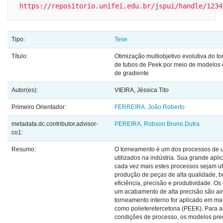
https://repositorio.unifei.edu.br/jspui/handle/1234
Tipo:
Tese
Título:
Otimização multiobjetivo evolutiva do t
de tubos de Peek por meio de modelos 
de gradiente
Autor(es):
VIEIRA, Jéssica Tito
Primeiro Orientador:
FERREIRA, João Roberto
metadata.dc.contributor.advisor-
PEREIRA, Robson Bruno Dutra
co1:
Resumo:
O torneamento é um dos processos de 
utilizados na indústria. Sua grande apl
cada vez mais estes processos sejam ut
produção de peças de alta qualidade, 
eficiência, precisão e produtividade. Os
um acabamento de alta precisão são ai
torneamento interno for aplicado em ma
como polieteretercetona (PEEK). Para a
condições de processo, os modelos pre