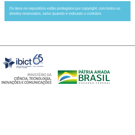
Os itens no repositório estão protegidos por copyright, com todos os
direitos reservados, salvo quando é indicado o contrário.