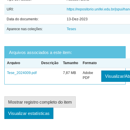
URI:
https://repositorio.unifei.edu.br/jspui/
Data do documento:
13-Dez-2023
Aparece nas coleções:
Teses
Arquivos associados a este item:
Arquivo
Descrição
Tamanho
Formato
Tese_2024009.pdf
7,87 MB
Adobe
Visualizar/Ab
PDF
Mostrar registro completo do item
Visualizar estatísticas