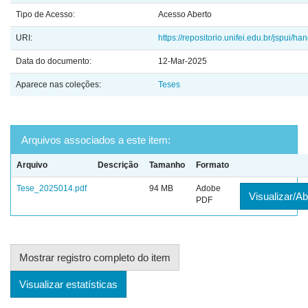
Tipo de Acesso:
Acesso Aberto
URI:
https://repositorio.unifei.edu.br/jspui/
Data do documento:
12-Mar-2025
Aparece nas coleções:
Teses
Arquivos associados a este item:
Arquivo
Descrição
Tamanho
Formato
Tese_2025014.pdf
94 MB
Adobe
Visualizar/Ab
PDF
Mostrar registro completo do item
Visualizar estatísticas