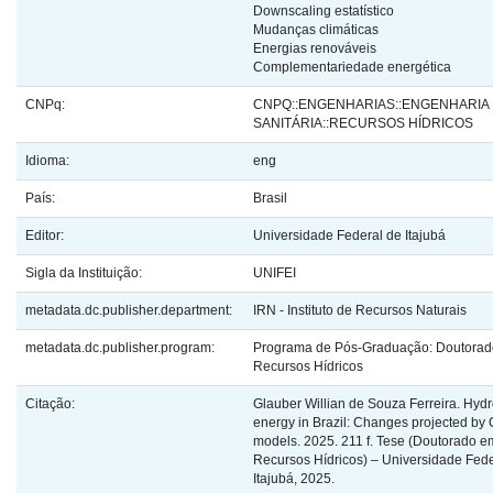
Downscaling estatístico
Mudanças climáticas
Energias renováveis
Complementariedade energética
CNPq:
CNPQ::ENGENHARIAS::ENGENHARIA
SANITÁRIA::RECURSOS HÍDRICOS
Idioma:
eng
País:
Brasil
Editor:
Universidade Federal de Itajubá
Sigla da Instituição:
UNIFEI
metadata.dc.publisher.department:
IRN - Instituto de Recursos Naturais
metadata.dc.publisher.program:
Programa de Pós-Graduação: Doutorado
Recursos Hídricos
Citação:
Glauber Willian de Souza Ferreira. Hydr
energy in Brazil: Changes projected by
models. 2025. 211 f. Tese (Doutorado 
Recursos Hídricos) – Universidade Feder
Itajubá, 2025.