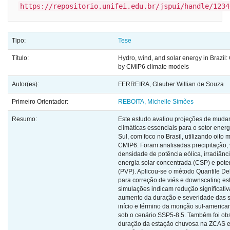
https://repositorio.unifei.edu.br/jspui/handle/1234
Tipo:
Tese
Título:
Hydro, wind, and solar energy in Brazil
by CMIP6 climate models
Autor(es):
FERREIRA, Glauber Willian de Souza
Primeiro Orientador:
REBOITA, Michelle Simões
Resumo:
Este estudo avaliou projeções de muda
climáticas essenciais para o setor ener
Sul, com foco no Brasil, utilizando oito
CMIP6. Foram analisadas precipitação, 
densidade de potência eólica, irradiânci
energia solar concentrada (CSP) e poten
(PVP). Aplicou-se o método Quantile D
para correção de viés e downscaling esta
simulações indicam redução significativ
aumento da duração e severidade das s
início e término da monção sul-america
sob o cenário SSP5-8.5. Também foi ob
duração da estação chuvosa na ZCAS 