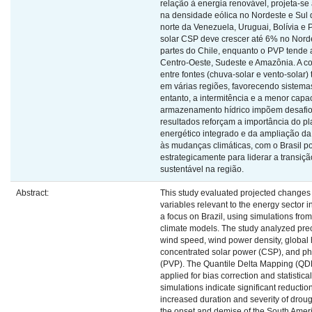
relação à energia renovável, projeta-
na densidade eólica no Nordeste e Sul d
norte da Venezuela, Uruguai, Bolívia e 
solar CSP deve crescer até 6% no Norde
partes do Chile, enquanto o PVP tende
Centro-Oeste, Sudeste e Amazônia. A 
entre fontes (chuva-solar e vento-solar) 
em várias regiões, favorecendo sistema
entanto, a intermitência e a menor cap
armazenamento hídrico impõem desafio
resultados reforçam a importância do p
energético integrado e da ampliação da i
às mudanças climáticas, com o Brasil p
estrategicamente para liderar a transiç
sustentável na região.
Abstract:
This study evaluated projected changes 
variables relevant to the energy sector 
a focus on Brazil, using simulations fro
climate models. The study analyzed prec
wind speed, wind power density, global h
concentrated solar power (CSP), and pho
(PVP). The Quantile Delta Mapping (Q
applied for bias correction and statistic
simulations indicate significant reduction
increased duration and severity of droug
the onset and demise of the South Ame