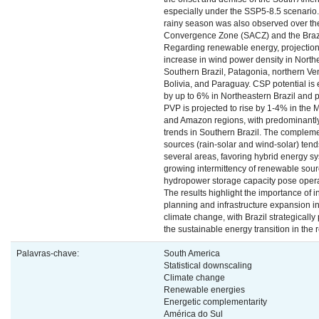
especially under the SSP5-8.5 scenario. 
rainy season was also observed over the
Convergence Zone (SACZ) and the Braz
Regarding renewable energy, projection
increase in wind power density in North
Southern Brazil, Patagonia, northern V
Bolivia, and Paraguay. CSP potential is
by up to 6% in Northeastern Brazil and pa
PVP is projected to rise by 1-4% in the 
and Amazon regions, with predominantly
trends in Southern Brazil. The complem
sources (rain-solar and wind-solar) tend
several areas, favoring hybrid energy s
growing intermittency of renewable sou
hydropower storage capacity pose opera
The results highlight the importance of 
planning and infrastructure expansion in
climate change, with Brazil strategically
the sustainable energy transition in the 
Palavras-chave:
South America
Statistical downscaling
Climate change
Renewable energies
Energetic complementarity
América do Sul