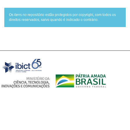
Os itens no repositório estão protegidos por copyright, com todos os
direitos reservados, salvo quando é indicado o contrário.