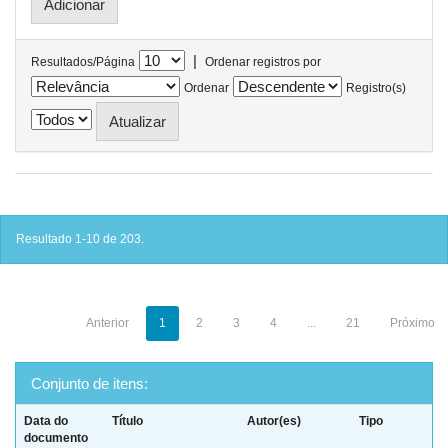
|
Resultados/Página
Ordenar registros por
Ordenar
Registro(s)
Resultado 1-10 de 203.
Anterior
1
2
3
4
...
21
Próximo
Conjunto de itens:
Data do
Título
Autor(es)
Tipo
documento