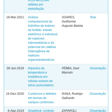
H12PMo12O40
obtidas por
eletrofiação
18-Mar-2021
Análise
SOARES,
Tese
computacional da
Guilherme
hidrólise de ésteres
Augusto Batista
de fosfato: estudo
eletrônico e estrutural
de espécies
intermediárias e do
potencial de catálise
heterogênea de
matrizes
organolantanídicas
28-Jun-2018
Impactos da
FÉBBA, Davi
Dissertação
temperatura e
Marcelo
irradiância em
células solares de
silício policristalino
16-Dez-2020
Contornos e defeitos
RANA, Rodrigo
Dissertação
em teorias de
Galhardo
campos conformes
6-Ago-2019
Smartlock: controle
ZAPAROLI,
Dissertação