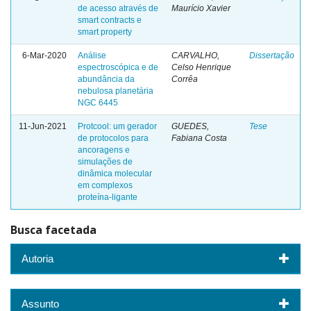
de acesso através de
Maurício Xavier
smart contracts e
smart property
6-Mar-2020
Análise
CARVALHO,
Dissertação
espectroscópica e de
Celso Henrique
abundância da
Corrêa
nebulosa planetária
NGC 6445
11-Jun-2021
Protcool: um gerador
GUEDES,
Tese
de protocolos para
Fabiana Costa
ancoragens e
simulações de
dinâmica molecular
em complexos
proteína-ligante
Busca facetada
Autoria
Assunto