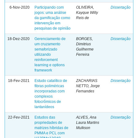
6-Nov-2020
Participando com
OLIVEIRA,
Dissertação
jogos: uma análise
Kayque Willy
da gamificação como
Reis de
intervenção em
pesquisas de opinião
18-Dez-2020
Gerenciamento de
BORGES,
Dissertação
um cruzamento
Dimitrius
semaforizado
Guilherme
utilizando
Ferreira
reinforcement
learning e options
framework
18-Fev-2021
Estudo catalítico de
ZACHARIAS
Dissertação
fibras poliméricas
NETTO, Jorge
incorporadas com
Fernandes
complexos
fotocrômicos de
lantanídeos
22-Fev-2021
Estudos das
ALVES, Ana
Dissertação
propriedades de
Laura Martins
matrizes híbridas de
Mulkson
PMMA e PCL com