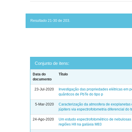
Resultado 21-30 de 203.
Conjunto de itens:
Data do
Título
documento
23-Jul-2020
Investigação das propriedades elétricas em 
quânticos de PbTe do tipo p
5-Mar-2020
Caracterização da atmosfera de exoplanetas d
júpiters via espectrofotometria diferencial do t
24-Ago-2020
Um estudo espectrofotométrico de nebulosas 
regiões HII na galáxia M83