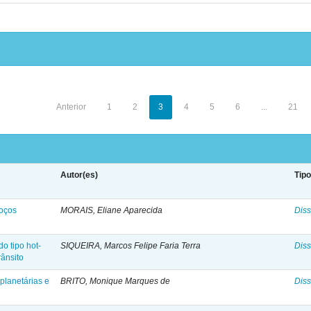
Anterior
1
2
3
4
5
6
...
21
Autor(es)
Tip
poços
MORAIS, Eliane Aparecida
Diss
o tipo hot-
SIQUEIRA, Marcos Felipe Faria Terra
Diss
rânsito
planetárias e
BRITO, Monique Marques de
Diss