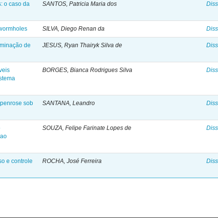
: o caso da
SANTOS, Patricia Maria dos
Diss
 wormholes
SILVA, Diego Renan da
Diss
rminação de
JESUS, Ryan Thairyk Silva de
Diss
veis
BORGES, Bianca Rodrigues Silva
Diss
istema
 penrose sob
SANTANA, Leandro
Diss
o
SOUZA, Felipe Farinate Lopes de
Diss
 ao
so e controle
ROCHA, José Ferreira
Diss