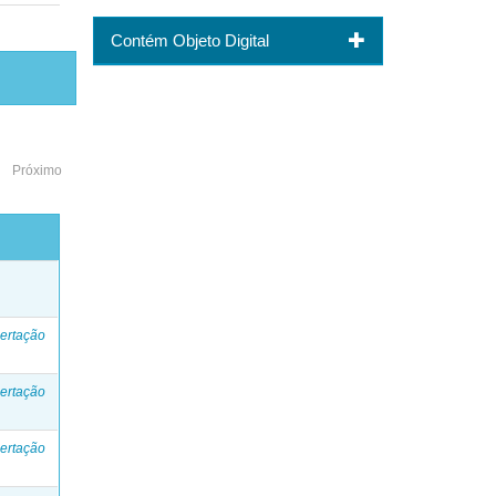
Contém Objeto Digital
Próximo
o
ertação
ertação
ertação