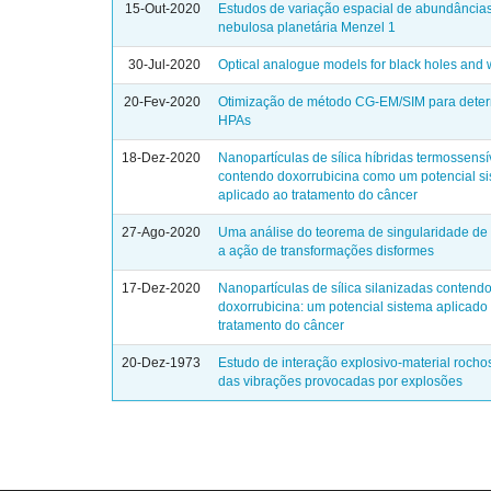
15-Out-2020
Estudos de variação espacial de abundâncias
nebulosa planetária Menzel 1
30-Jul-2020
Optical analogue models for black holes and
20-Fev-2020
Otimização de método CG-EM/SIM para dete
HPAs
18-Dez-2020
Nanopartículas de sílica híbridas termossensí
contendo doxorrubicina como um potencial s
aplicado ao tratamento do câncer
27-Ago-2020
Uma análise do teorema de singularidade de
a ação de transformações disformes
17-Dez-2020
Nanopartículas de sílica silanizadas contend
doxorrubicina: um potencial sistema aplicado
tratamento do câncer
20-Dez-1973
Estudo de interação explosivo-material rocho
das vibrações provocadas por explosões