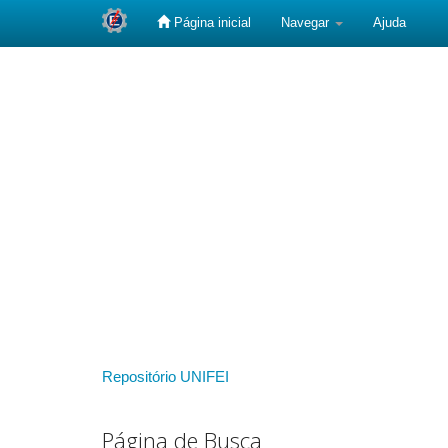
Página inicial
Navegar
Ajuda
Skip
navigation
Repositório UNIFEI
Página de Busca