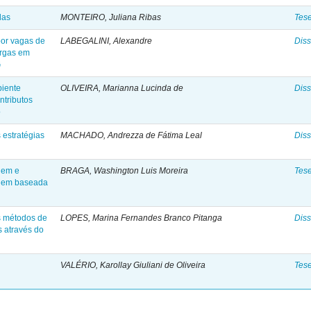
das
MONTEIRO, Juliana Ribas
Tes
or vagas de
LABEGALINI, Alexandre
Diss
argas em
G
biente
OLIVEIRA, Marianna Lucinda de
Diss
ntributos
o
 estratégias
MACHADO, Andrezza de Fátima Leal
Diss
gem e
BRAGA, Washington Luis Moreira
Tes
agem baseada
s métodos de
LOPES, Marina Fernandes Branco Pitanga
Diss
s através do
VALÉRIO, Karollay Giuliani de Oliveira
Tes