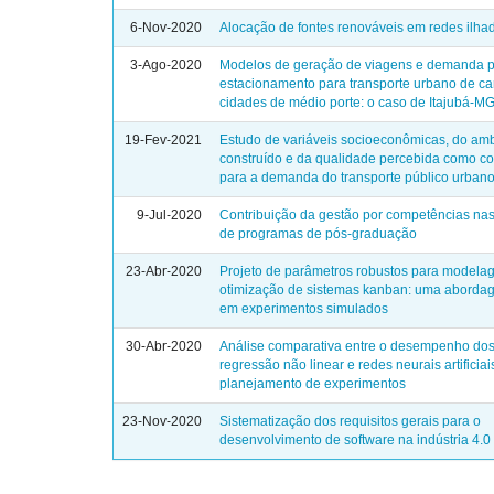
6-Nov-2020
Alocação de fontes renováveis em redes ilha
3-Ago-2020
Modelos de geração de viagens e demanda p
estacionamento para transporte urbano de c
cidades de médio porte: o caso de Itajubá-M
19-Fev-2021
Estudo de variáveis socioeconômicas, do am
construído e da qualidade percebida como co
para a demanda do transporte público urban
9-Jul-2020
Contribuição da gestão por competências nas
de programas de pós-graduação
23-Abr-2020
Projeto de parâmetros robustos para modela
otimização de sistemas kanban: uma abord
em experimentos simulados
30-Abr-2020
Análise comparativa entre o desempenho do
regressão não linear e redes neurais artificiai
planejamento de experimentos
23-Nov-2020
Sistematização dos requisitos gerais para o
desenvolvimento de software na indústria 4.0