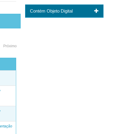
Contém Objeto Digital
Próximo
o
e
e
ertação