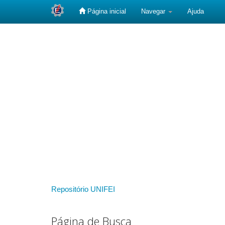
Página inicial
Navegar
Ajuda
Skip
navigation
Repositório UNIFEI
Página de Busca