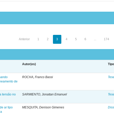
Anterior
1
2
3
4
5
6
...
174
Autor(es)
Tip
usando
ROCHA, Franco Bassi
Tes
lineamento de
xa tensão no
SARMIENTO, Jonattan Emanuel
Tes
e ar tipo
MESQUITA, Denison Gimenes
Diss
ha