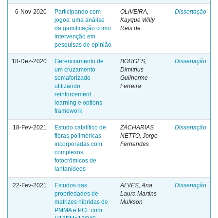
6-Nov-2020
Participando com
OLIVEIRA,
Dissertação
jogos: uma análise
Kayque Willy
da gamificação como
Reis de
intervenção em
pesquisas de opinião
18-Dez-2020
Gerenciamento de
BORGES,
Dissertação
um cruzamento
Dimitrius
semaforizado
Guilherme
utilizando
Ferreira
reinforcement
learning e options
framework
18-Fev-2021
Estudo catalítico de
ZACHARIAS
Dissertação
fibras poliméricas
NETTO, Jorge
incorporadas com
Fernandes
complexos
fotocrômicos de
lantanídeos
22-Fev-2021
Estudos das
ALVES, Ana
Dissertação
propriedades de
Laura Martins
matrizes híbridas de
Mulkson
PMMA e PCL com