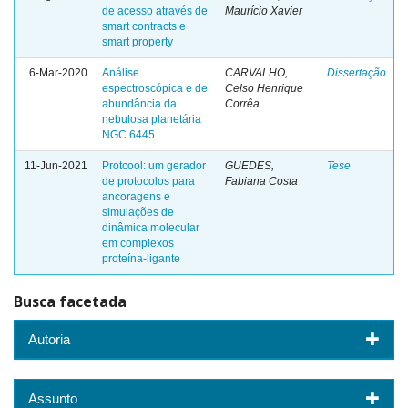
de acesso através de
Maurício Xavier
smart contracts e
smart property
6-Mar-2020
Análise
CARVALHO,
Dissertação
espectroscópica e de
Celso Henrique
abundância da
Corrêa
nebulosa planetária
NGC 6445
11-Jun-2021
Protcool: um gerador
GUEDES,
Tese
de protocolos para
Fabiana Costa
ancoragens e
simulações de
dinâmica molecular
em complexos
proteína-ligante
Busca facetada
Autoria
Assunto