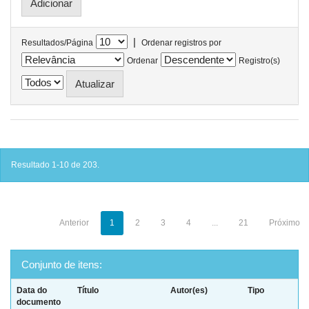
|
Resultados/Página
Ordenar registros por
Ordenar
Registro(s)
Resultado 1-10 de 203.
Anterior
1
2
3
4
...
21
Próximo
Conjunto de itens:
Data do
Título
Autor(es)
Tipo
documento