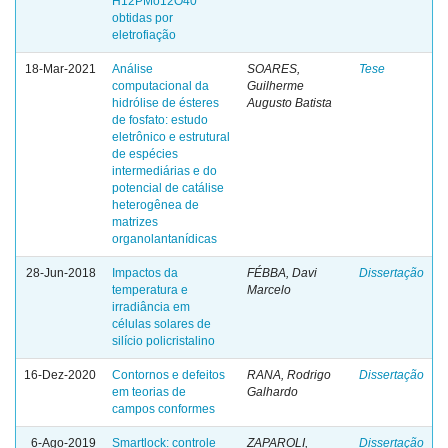
H12PMo12O40
obtidas por
eletrofiação
18-Mar-2021
Análise
SOARES,
Tese
computacional da
Guilherme
hidrólise de ésteres
Augusto Batista
de fosfato: estudo
eletrônico e estrutural
de espécies
intermediárias e do
potencial de catálise
heterogênea de
matrizes
organolantanídicas
28-Jun-2018
Impactos da
FÉBBA, Davi
Dissertação
temperatura e
Marcelo
irradiância em
células solares de
silício policristalino
16-Dez-2020
Contornos e defeitos
RANA, Rodrigo
Dissertação
em teorias de
Galhardo
campos conformes
6-Ago-2019
Smartlock: controle
ZAPAROLI,
Dissertação