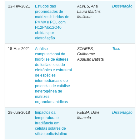
22-Fev-2021
Estudos das
ALVES, Ana
Dissertação
propriedades de
Laura Martins
matrizes híbridas de
Mulkson
PMMA e PCL com
H12PMo12O40
obtidas por
eletrofiação
18-Mar-2021
Análise
SOARES,
Tese
computacional da
Guilherme
hidrólise de ésteres
Augusto Batista
de fosfato: estudo
eletrônico e estrutural
de espécies
intermediárias e do
potencial de catálise
heterogênea de
matrizes
organolantanídicas
28-Jun-2018
Impactos da
FÉBBA, Davi
Dissertação
temperatura e
Marcelo
irradiância em
células solares de
silício policristalino