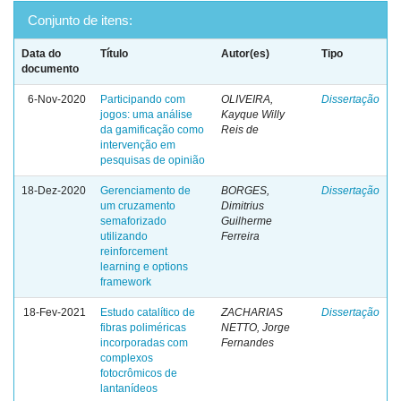
Conjunto de itens:
Data do
Título
Autor(es)
Tipo
documento
6-Nov-2020
Participando com
OLIVEIRA,
Dissertação
jogos: uma análise
Kayque Willy
da gamificação como
Reis de
intervenção em
pesquisas de opinião
18-Dez-2020
Gerenciamento de
BORGES,
Dissertação
um cruzamento
Dimitrius
semaforizado
Guilherme
utilizando
Ferreira
reinforcement
learning e options
framework
18-Fev-2021
Estudo catalítico de
ZACHARIAS
Dissertação
fibras poliméricas
NETTO, Jorge
incorporadas com
Fernandes
complexos
fotocrômicos de
lantanídeos