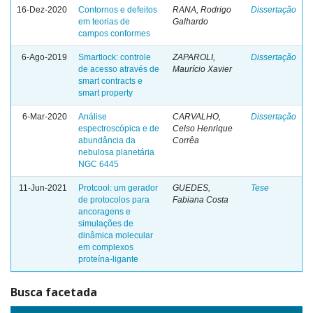
16-Dez-2020
Contornos e defeitos
RANA, Rodrigo
Dissertação
em teorias de
Galhardo
campos conformes
6-Ago-2019
Smartlock: controle
ZAPAROLI,
Dissertação
de acesso através de
Maurício Xavier
smart contracts e
smart property
6-Mar-2020
Análise
CARVALHO,
Dissertação
espectroscópica e de
Celso Henrique
abundância da
Corrêa
nebulosa planetária
NGC 6445
11-Jun-2021
Protcool: um gerador
GUEDES,
Tese
de protocolos para
Fabiana Costa
ancoragens e
simulações de
dinâmica molecular
em complexos
proteína-ligante
Busca facetada