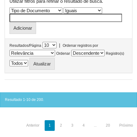
Utilizar filtros para refinar o resultado de busca.
|
Resultados/Página
Ordenar registros por
Ordenar
Registro(s)
Resultado 1-10 de 200.
Anterior
1
2
3
4
...
20
Próximo