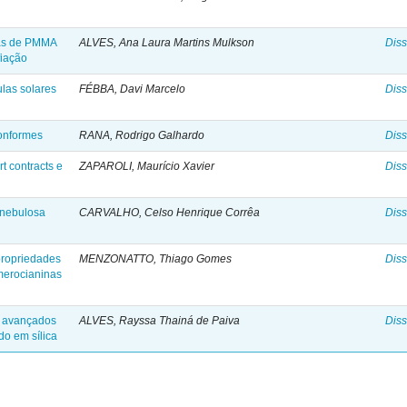
das de PMMA
ALVES, Ana Laura Martins Mulkson
Diss
iação
ulas solares
FÉBBA, Davi Marcelo
Diss
conformes
RANA, Rodrigo Galhardo
Diss
t contracts e
ZAPAROLI, Maurício Xavier
Diss
 nebulosa
CARVALHO, Celso Henrique Corrêa
Diss
 propriedades
MENZONATTO, Thiago Gomes
Diss
 merocianinas
s avançados
ALVES, Rayssa Thainá de Paiva
Diss
ado em sílica