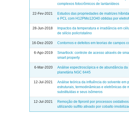
complexos fotocrômicos de lantanídeos
22-Fev-2021
Estudos das propriedades de matrizes híbri
e PCL com H12PMo12O40 obtidas por eletrof
28-Jun-2018
Impactos da temperatura e irradiância em cél
de silício policristalino
16-Dez-2020
Contornos e defeitos em teorias de campos 
6-Ago-2019
Smartlock: controle de acesso através de smar
smart property
6-Mar-2020
Análise espectroscópica e de abundância da
planetária NGC 6445
12-Jul-2021
Análise teórica da influência do solvente em
estruturais, termodinâmicas e eletrônicas de
substituídas e seus isômeros
12-Jul-2021
Remoção de fipronil por processos oxidativo
utilizando sulfito ativado por cobalto imobiliz