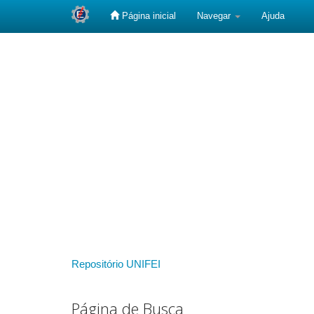
Página inicial
Navegar
Ajuda
Skip
navigation
Repositório UNIFEI
Página de Busca