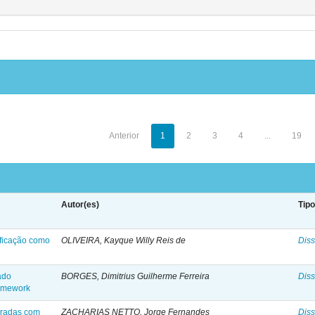
Anterior
1
2
3
4
...
19
Autor(es)
Tip
ificação como
OLIVEIRA, Kayque Willy Reis de
Diss
ado
BORGES, Dimitrius Guilherme Ferreira
Diss
ramework
poradas com
ZACHARIAS NETTO, Jorge Fernandes
Diss