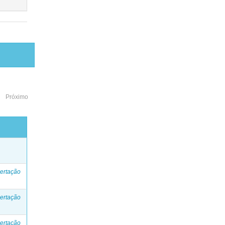
Próximo
o
ertação
ertação
ertação