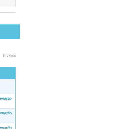
Próximo
o
ertação
ertação
ertação