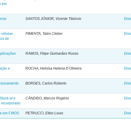
ás em
verse
SANTOS JÚNIOR, Vicente Tibúrcio
Diss
 células
PIMENTA, Tales Cleber
Diss
tos de
aplicações
RAMOS, Filipe Guimarães Russo
Diss
cação e
ROCHA, Heloisa Helena D’Oliveira
Diss
ocessamento
BORGES, Carlos Roberto
Diss
Stuck-at e
CÂNDIDO, Marcos Rogério
Diss
e incorporado
dade em CMOS
PETRUCCI, Elbio Louis
Diss