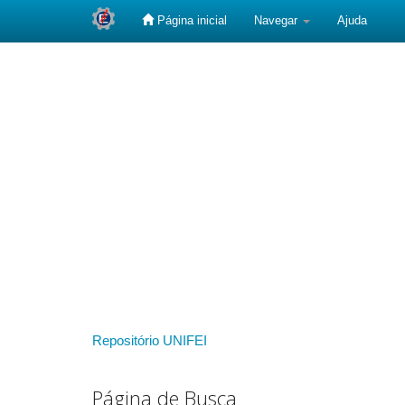
Página inicial
Navegar
Ajuda
Skip
navigation
Repositório UNIFEI
Página de Busca