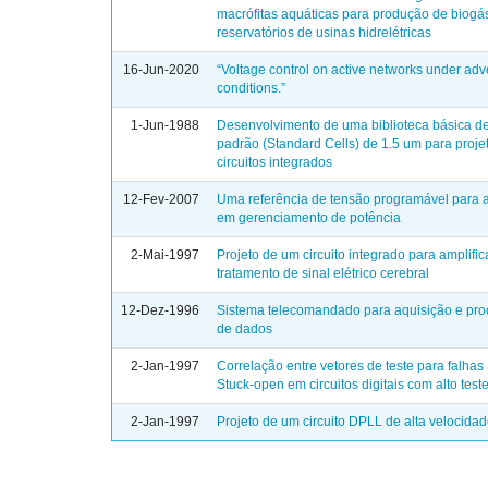
macrófitas aquáticas para produção de biog
reservatórios de usinas hidrelétricas
16-Jun-2020
“Voltage control on active networks under ad
conditions.”
1-Jun-1988
Desenvolvimento de uma biblioteca básica de
padrão (Standard Cells) de 1.5 um para proje
circuitos integrados
12-Fev-2007
Uma referência de tensão programável para 
em gerenciamento de potência
2-Mai-1997
Projeto de um circuito integrado para amplifi
tratamento de sinal elétrico cerebral
12-Dez-1996
Sistema telecomandado para aquisição e pr
de dados
2-Jan-1997
Correlação entre vetores de teste para falhas 
Stuck-open em circuitos digitais com alto test
2-Jan-1997
Projeto de um circuito DPLL de alta veloci