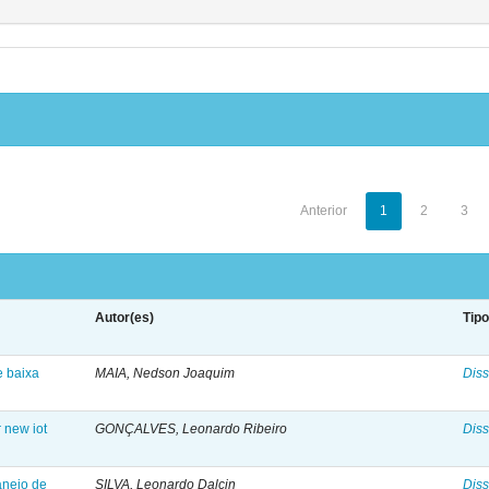
Anterior
1
2
3
Autor(es)
Tip
e baixa
MAIA, Nedson Joaquim
Diss
 new iot
GONÇALVES, Leonardo Ribeiro
Diss
anejo de
SILVA, Leonardo Dalcin
Diss