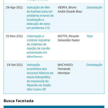
29-Ago-2011
Aplicação de filtro
VIEIRA, Bruno
Dissertação
de Kalman para um
André Duarte Braz
problema inverso de
localização e
detecção de dano
em problema 2-D.
25-Nov-2011
Automação e
MOTTA, Ricardo
Tese
controle industrial
Sebastião Nadur
de sistemas de
injeção de carvão
pulverizado em
altos-fornos.
19-Set-2011
Valoração
MACHADO,
Dissertação
econômica dos
Fernando
recursos hídricos da
Henrique
bacia hidrográfica
do manancial do
Ribeirão do Feijão
São Carlos SP
Busca facetada