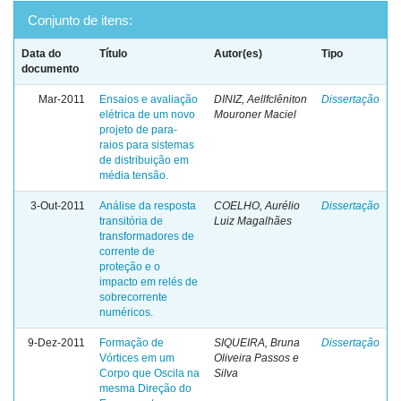
Conjunto de itens:
Data do
Título
Autor(es)
Tipo
documento
Mar-2011
Ensaios e avaliação
DINIZ, Aellfclêniton
Dissertação
elétrica de um novo
Mouroner Maciel
projeto de para-
raios para sistemas
de distribuição em
média tensão.
3-Out-2011
Análise da resposta
COELHO, Aurélio
Dissertação
transitória de
Luiz Magalhães
transformadores de
corrente de
proteção e o
impacto em relés de
sobrecorrente
numéricos.
9-Dez-2011
Formação de
SIQUEIRA, Bruna
Dissertação
Vórtices em um
Oliveira Passos e
Corpo que Oscila na
Silva
mesma Direção do