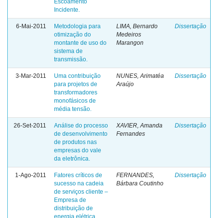
Escoamento
Incidente.
6-Mai-2011
Metodologia para
LIMA, Bernardo
Dissertação
otimização do
Medeiros
montante de uso do
Marangon
sistema de
transmissão.
3-Mar-2011
Uma contribuição
NUNES, Arimatéa
Dissertação
para projetos de
Araújo
transformadores
monofásicos de
média tensão.
26-Set-2011
Análise do processo
XAVIER, Amanda
Dissertação
de desenvolvimento
Fernandes
de produtos nas
empresas do vale
da eletrônica.
1-Ago-2011
Fatores críticos de
FERNANDES,
Dissertação
sucesso na cadeia
Bárbara Coutinho
de serviços cliente –
Empresa de
distribuição de
energia elétrica.