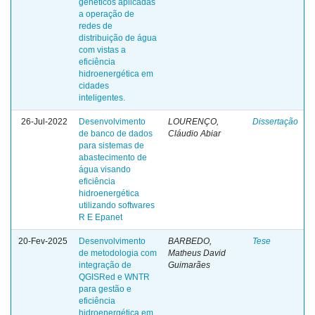
genéticos aplicadas
a operação de
redes de
distribuição de água
com vistas a
eficiência
hidroenergética em
cidades
inteligentes.
26-Jul-2022
Desenvolvimento
LOURENÇO,
Dissertação
de banco de dados
Cláudio Abiar
para sistemas de
abastecimento de
água visando
eficiência
hidroenergética
utilizando softwares
R E Epanet
20-Fev-2025
Desenvolvimento
BARBEDO,
Tese
de metodologia com
Matheus David
integração de
Guimarães
QGISRed e WNTR
para gestão e
eficiência
hidroenergética em