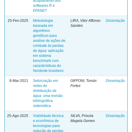
acoplamento dos
softwares R e
EPANET
25-Fev-2025
Metodologia
LIRA, Vitor Affonso
Dissertação
baseada em
Sandes
algoritmos
genéticos para
análise de ações de
combate às perdas
de água: aplicação
em sistema
benchmark com
características do
Nordeste brasileiro
8-Mar-2021
Setorização em
GIFFONI, Tomás
Dissertação
redes de
Fortes
distribuição de
água: uma revisão
bibliográfica
sistemática
25-Ago-2025
Viabilidade técnica
SILVA, Priscila
Dissertação
e econômica de
Magela Gomes
tecnologias para
redução de perdas