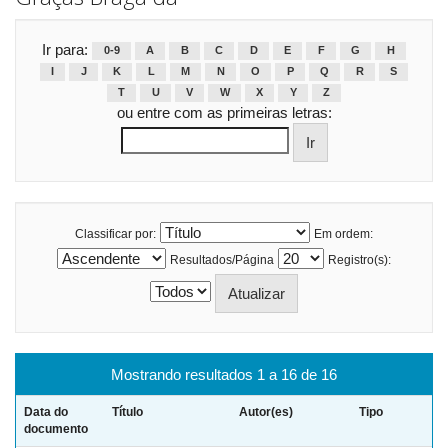
Ir para:
0-9
A
B
C
D
E
F
G
H
I
J
K
L
M
N
O
P
Q
R
S
T
U
V
W
X
Y
Z
ou entre com as primeiras letras:
Classificar por:
Em ordem:
Resultados/Página
Registro(s):
Mostrando resultados 1 a 16 de 16
Data do
Título
Autor(es)
Tipo
documento