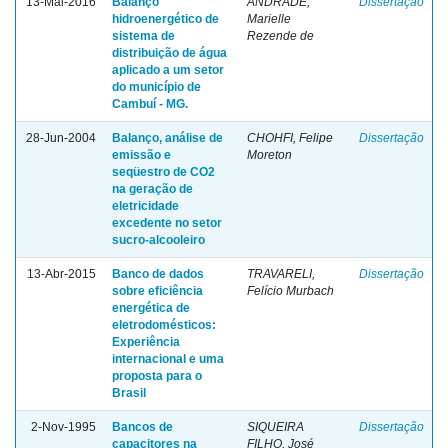
13-Mai-2016
Balanço
ANDRADE,
Dissertação
hidroenergético de
Marielle
sistema de
Rezende de
distribuição de água
aplicado a um setor
do município de
Cambuí - MG.
28-Jun-2004
Balanço, análise de
CHOHFI, Felipe
Dissertação
emissão e
Moreton
seqüestro de CO2
na geração de
eletricidade
excedente no setor
sucro-alcooleiro
13-Abr-2015
Banco de dados
TRAVARELI,
Dissertação
sobre eficiência
Felício Murbach
energética de
eletrodomésticos:
Experiência
internacional e uma
proposta para o
Brasil
2-Nov-1995
Bancos de
SIQUEIRA
Dissertação
capacitores na
FILHO, José