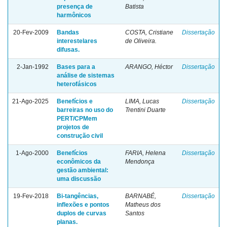
presença de
Batista
harmônicos
20-Fev-2009
Bandas
COSTA, Cristiane
Dissertação
interestelares
de Oliveira.
difusas.
2-Jan-1992
Bases para a
ARANGO, Héctor
Dissertação
análise de sistemas
heterofásicos
21-Ago-2025
Benefícios e
LIMA, Lucas
Dissertação
barreiras no uso do
Trentini Duarte
PERT/CPMem
projetos de
construção civil
1-Ago-2000
Benefícios
FARIA, Helena
Dissertação
econômicos da
Mendonça
gestão ambiental:
uma discussão
19-Fev-2018
Bi-tangências,
BARNABÉ,
Dissertação
inflexões e pontos
Matheus dos
duplos de curvas
Santos
planas.