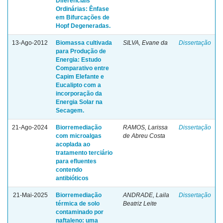
Diferenciais
Ordinárias: Ênfase
em Bifurcações de
Hopf Degeneradas.
13-Ago-2012
Biomassa cultivada
SILVA, Evane da
Dissertação
para Produção de
Energia: Estudo
Comparativo entre
Capim Elefante e
Eucalipto com a
incorporação da
Energia Solar na
Secagem.
21-Ago-2024
Biorremediação
RAMOS, Larissa
Dissertação
com microalgas
de Abreu Costa
acoplada ao
tratamento terciário
para efluentes
contendo
antibióticos
21-Mai-2025
Biorremediação
ANDRADE, Laila
Dissertação
térmica de solo
Beatriz Leite
contaminado por
naftaleno: uma