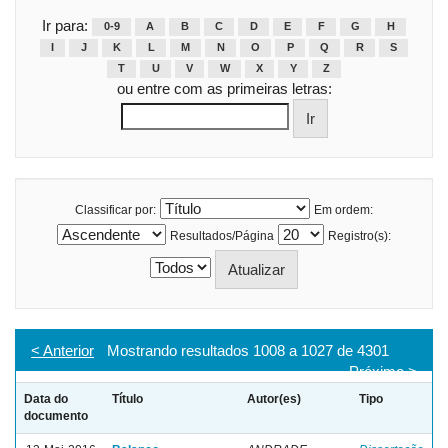
Ir para:
0-9
A
B
C
D
E
F
G
H
I
J
K
L
M
N
O
P
Q
R
S
T
U
V
W
X
Y
Z
ou entre com as primeiras letras:
Classificar por:
Em ordem:
Resultados/Página
Registro(s):
< Anterior
Mostrando resultados 1008 a 1027 de 4301
Próximo >
Data do
Título
Autor(es)
Tipo
documento