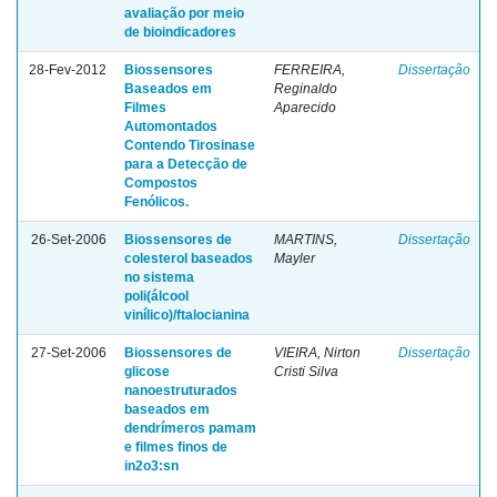
avaliação por meio
de bioindicadores
28-Fev-2012
Biossensores
FERREIRA,
Dissertação
Baseados em
Reginaldo
Filmes
Aparecido
Automontados
Contendo Tirosinase
para a Detecção de
Compostos
Fenólicos.
26-Set-2006
Biossensores de
MARTINS,
Dissertação
colesterol baseados
Mayler
no sistema
poli(álcool
vinílico)/ftalocianina
27-Set-2006
Biossensores de
VIEIRA, Nirton
Dissertação
glicose
Cristi Silva
nanoestruturados
baseados em
dendrímeros pamam
e filmes finos de
in2o3:sn