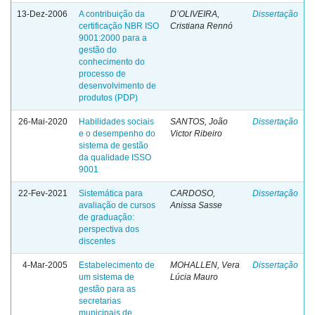
13-Dez-2006
A contribuição da
D’OLIVEIRA,
Dissertação
certificação NBR ISO
Cristiana Rennó
9001:2000 para a
gestão do
conhecimento do
processo de
desenvolvimento de
produtos (PDP)
26-Mai-2020
Habilidades sociais
SANTOS, João
Dissertação
e o desempenho do
Victor Ribeiro
sistema de gestão
da qualidade ISSO
9001
22-Fev-2021
Sistemática para
CARDOSO,
Dissertação
avaliação de cursos
Anissa Sasse
de graduação:
perspectiva dos
discentes
4-Mar-2005
Estabelecimento de
MOHALLEN, Vera
Dissertação
um sistema de
Lúcia Mauro
gestão para as
secretarias
municipais de