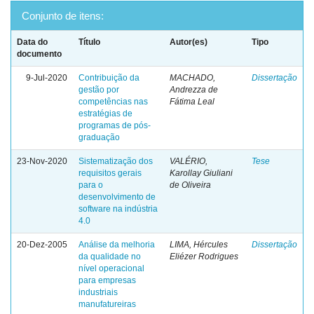
Conjunto de itens:
Data do
Título
Autor(es)
Tipo
documento
9-Jul-2020
Contribuição da
MACHADO,
Dissertação
gestão por
Andrezza de
competências nas
Fátima Leal
estratégias de
programas de pós-
graduação
23-Nov-2020
Sistematização dos
VALÉRIO,
Tese
requisitos gerais
Karollay Giuliani
para o
de Oliveira
desenvolvimento de
software na indústria
4.0
20-Dez-2005
Análise da melhoria
LIMA, Hércules
Dissertação
da qualidade no
Eliézer Rodrigues
nível operacional
para empresas
industriais
manufatureiras