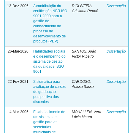
13-Dez-2006
A contribuição da
D’OLIVEIRA,
Dissertação
certificação NBR ISO
Cristiana Rennó
9001:2000 para a
gestão do
conhecimento do
processo de
desenvolvimento de
produtos (PDP)
26-Mai-2020
Habilidades sociais
SANTOS, João
Dissertação
e o desempenho do
Victor Ribeiro
sistema de gestão
da qualidade ISSO
9001
22-Fev-2021
Sistemática para
CARDOSO,
Dissertação
avaliação de cursos
Anissa Sasse
de graduação:
perspectiva dos
discentes
4-Mar-2005
Estabelecimento de
MOHALLEN, Vera
Dissertação
um sistema de
Lúcia Mauro
gestão para as
secretarias
municipais de