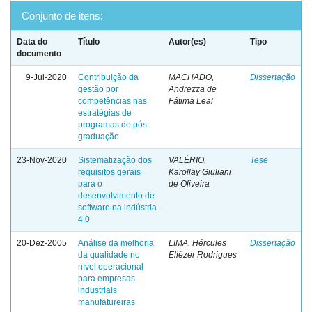
Conjunto de itens:
Data do
Título
Autor(es)
Tipo
documento
9-Jul-2020
Contribuição da
MACHADO,
Dissertação
gestão por
Andrezza de
competências nas
Fátima Leal
estratégias de
programas de pós-
graduação
23-Nov-2020
Sistematização dos
VALÉRIO,
Tese
requisitos gerais
Karollay Giuliani
para o
de Oliveira
desenvolvimento de
software na indústria
4.0
20-Dez-2005
Análise da melhoria
LIMA, Hércules
Dissertação
da qualidade no
Eliézer Rodrigues
nível operacional
para empresas
industriais
manufatureiras