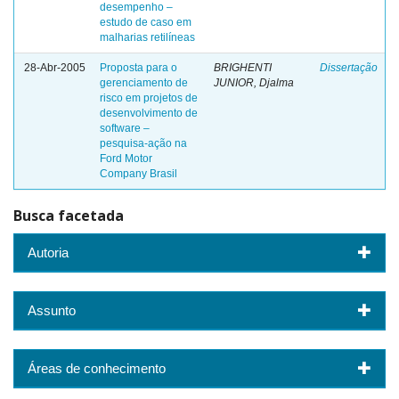
desempenho –
estudo de caso em
malharias retilíneas
28-Abr-2005
Proposta para o
BRIGHENTI
Dissertação
gerenciamento de
JUNIOR, Djalma
risco em projetos de
desenvolvimento de
software –
pesquisa-ação na
Ford Motor
Company Brasil
Busca facetada
Autoria
Assunto
Áreas de conhecimento