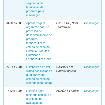
segmento de
fabricação de
produtos para
iluminação
20-Dez-2006
Aprendizagem
CASTILHO, Noel
Dissertação
organizacional no
Teodoro de
processo de
desenvolvimento de
produtos
farmacêuticos:
estudo de caso no
Cristália Produtos
Químicos e
Farmacêuticos Ltda
22-Out-2004
O impacto do nível-
SAADI ALEM,
Dissertação
sigma nos custos da
Carlos Augusto
qualidade: um
estudo de caso no
setor de manufatura
16-Mai-2005
Relação entre
ARAÚJO, Fabrícia
Dissertação
melhoria contínua e
o sistema de
avaliação de