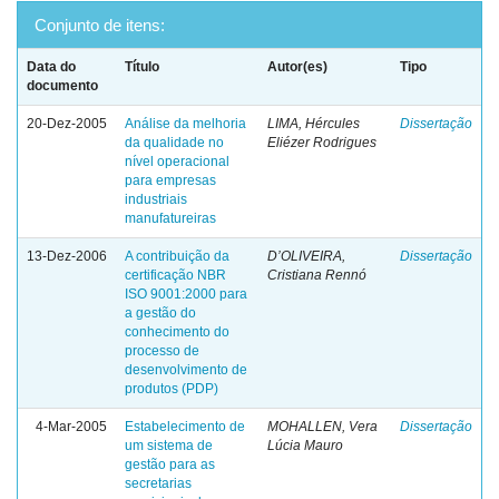
Conjunto de itens:
Data do
Título
Autor(es)
Tipo
documento
20-Dez-2005
Análise da melhoria
LIMA, Hércules
Dissertação
da qualidade no
Eliézer Rodrigues
nível operacional
para empresas
industriais
manufatureiras
13-Dez-2006
A contribuição da
D’OLIVEIRA,
Dissertação
certificação NBR
Cristiana Rennó
ISO 9001:2000 para
a gestão do
conhecimento do
processo de
desenvolvimento de
produtos (PDP)
4-Mar-2005
Estabelecimento de
MOHALLEN, Vera
Dissertação
um sistema de
Lúcia Mauro
gestão para as
secretarias