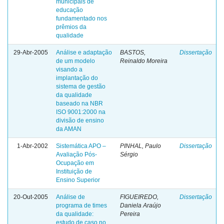
municipais de
educação
fundamentado nos
prêmios da
qualidade
29-Abr-2005
Análise e adaptação
BASTOS,
Dissertação
de um modelo
Reinaldo Moreira
visando a
implantação do
sistema de gestão
da qualidade
baseado na NBR
ISO 9001:2000 na
divisão de ensino
da AMAN
1-Abr-2002
Sistemática APO –
PINHAL, Paulo
Dissertação
Avaliação Pós-
Sérgio
Ocupação em
Instituição de
Ensino Superior
20-Out-2005
Análise de
FIGUEIREDO,
Dissertação
programa de times
Daniela Araújo
da qualidade:
Pereira
estudo de caso no