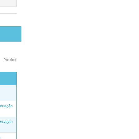
Próximo
o
ertação
ertação
e