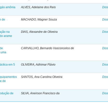
a gás amônia
ALVES, Adelaine dos Reis
Diss
e de
MACHADO, Wagner Souza
Diss
sação na
DIAS, Alexandre de Oliveira
Diss
 do arame
 de
CARVALLHO, Bernardo Vasconcelos de
Diss
r uma
áctica em 5
OLIVEIRA, Adhimar Flávio
Diss
 equipamentos
SANTOS, Ana Carolina Oliveira
Diss
te de
rodução de
SILVA, Aneirson Francisco da
Diss