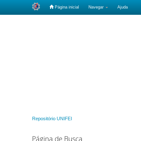
Página inicial
Navegar
Ajuda
Skip
navigation
Repositório UNIFEI
Página de Busca