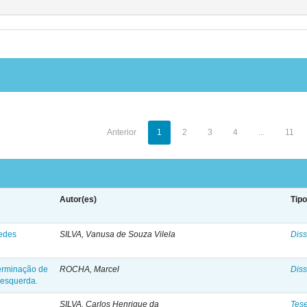
Anterior
1
2
3
4
...
11
Autor(es)
Tip
redes
SILVA, Vanusa de Souza Vilela
Diss
terminação de
ROCHA, Marcel
Diss
 esquerda.
SILVA, Carlos Henrique da
Tes