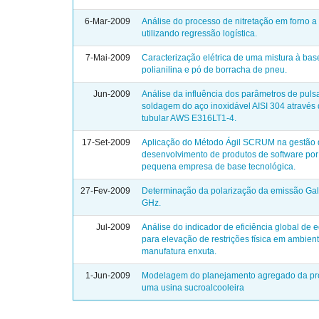
6-Mar-2009
Análise do processo de nitretação em forno 
utilizando regressão logística.
7-Mai-2009
Caracterização elétrica de uma mistura à bas
polianilina e pó de borracha de pneu.
Jun-2009
Análise da influência dos parâmetros de pul
soldagem do aço inoxidável AISI 304 através
tubular AWS E316LT1-4.
17-Set-2009
Aplicação do Método Ágil SCRUM na gestão
desenvolvimento de produtos de software po
pequena empresa de base tecnológica.
27-Fev-2009
Determinação da polarização da emissão Gal
GHz.
Jul-2009
Análise do indicador de eficiência global de
para elevação de restrições física em ambien
manufatura enxuta.
1-Jun-2009
Modelagem do planejamento agregado da p
uma usina sucroalcooleira