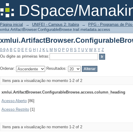
xmlui.ArtifactBrowser.ConfigurableBro
DSpace/Manakin
Página inicial
→
UNIFEI - Campus 2: Itabira
→
PPG - Programas de Pós
xmlui.ArtifactBrowser.ConfigurableBrowse.trail.metadata.access
xmlui.ArtifactBrowser.ConfigurableBro
0-9
A
B
C
D
E
F
G
H
I
J
K
L
M
N
O
P
Q
R
S
T
U
V
W
X
Y
Z
Ou digite as primeiras letras:
Ordenar:
Resultados:
Itens para a visualização no momento 1-2 of 2
xmlui.ArtifactBrowser.ConfigurableBrowse.access.column_heading
Acesso Aberto
[86]
Acesso Restrito
[1]
Itens para a visualização no momento 1-2 of 2