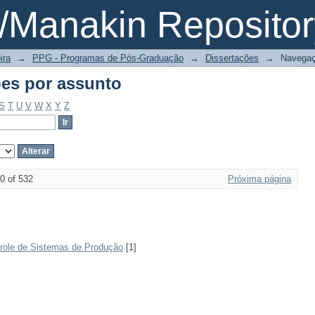
es por assunto
Manakin Repositor
ira
→
PPG - Programas de Pós-Graduação
→
Dissertações
→
Navegaç
es por assunto
S
T
U
V
W
X
Y
Z
0 of 532
Próxima página
trole de Sistemas de Produção
[1]