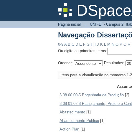
Navegação Dissertaçõ
DSpace/
Página inicial
→
UNIFEI - Campus 2: Itab
Navegação Dissertaçõ
0-9
A
B
C
D
E
F
G
H
I
J
K
L
M
N
O
P
Q
R
Ou digite as primeiras letras:
Ordenar:
Resultados:
Itens para a visualização no momento 1-2
Assunto
3.08.00.00-5 Engenharia de Produção
[2]
3.08.01.02-8 Planejamento, Projeto e Con
Abastecimento
[1]
Abastecimento Público
[1]
Action Plan
[1]