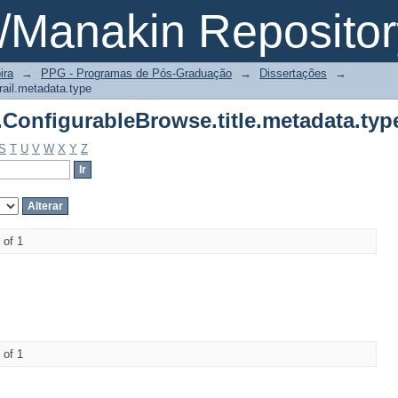
.ConfigurableBrowse.title.metadata.typ
Manakin Repositor
ira
→
PPG - Programas de Pós-Graduação
→
Dissertações
→
rail.metadata.type
.ConfigurableBrowse.title.metadata.typ
S
T
U
V
W
X
Y
Z
 of 1
 of 1