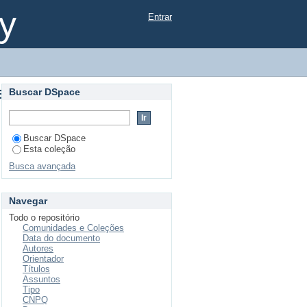
e
y
Entrar
e
Buscar DSpace
Buscar DSpace
Esta coleção
Busca avançada
Navegar
Todo o repositório
Comunidades e Coleções
Data do documento
Autores
Orientador
Títulos
Assuntos
Tipo
CNPQ