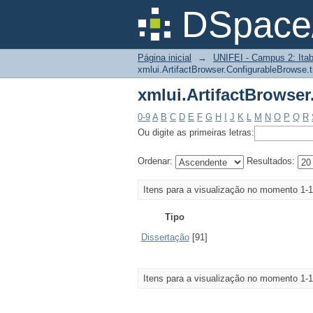
xmlui.ArtifactBrowser
DSpace/
Página inicial
→
UNIFEI - Campus 2: Itab
xmlui.ArtifactBrowser.ConfigurableBrowse.t
xmlui.ArtifactBrowser
0-9
A
B
C
D
E
F
G
H
I
J
K
L
M
N
O
P
Q
R
Ou digite as primeiras letras:
Ordenar:
Resultados:
Itens para a visualização no momento 1-1
Tipo
Dissertação
[91]
Itens para a visualização no momento 1-1