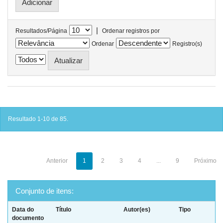
|
Resultados/Página
Ordenar registros por
Ordenar
Registro(s)
Resultado 1-10 de 85.
Anterior
1
2
3
4
...
9
Próximo
Conjunto de itens:
Data do
Título
Autor(es)
Tipo
documento