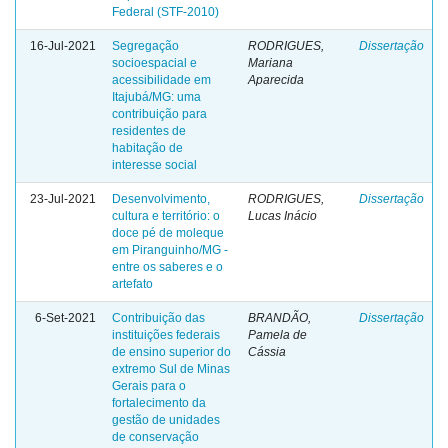
Federal (STF-2010)
16-Jul-2021
Segregação
RODRIGUES,
Dissertação
socioespacial e
Mariana
acessibilidade em
Aparecida
Itajubá/MG: uma
contribuição para
residentes de
habitação de
interesse social
23-Jul-2021
Desenvolvimento,
RODRIGUES,
Dissertação
cultura e território: o
Lucas Inácio
doce pé de moleque
em Piranguinho/MG -
entre os saberes e o
artefato
6-Set-2021
Contribuição das
BRANDÃO,
Dissertação
instituições federais
Pamela de
de ensino superior do
Cássia
extremo Sul de Minas
Gerais para o
fortalecimento da
gestão de unidades
de conservação