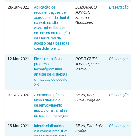
28-Jan-2021
Aplicação de
LOMONACO
Dissertação
recomendações de
JUNIOR,
acessibilidade digital
Fabiano
na web no site
Gonçalves
www.uai-online.com:
em busca da redução
das barreiras de
acesso para pessoas
com deficiência
12-Mar-2021
Ficção científica e
RODRIGUES
Dissertação
progresso
JUNIOR, Denis
tecnológico: uma
Marcio
análise de distopias
climáticas do século
XX
10-Nov-2020
A ouvidoria pública
SILVA, Vera
Dissertação
universitária e o
Lúcia Braga da
desenvolvimento
institucional: análise
de quatro instituições
25-Mar-2021
Interdisciplinaridade
SILVA, Éder Luiz
Dissertação
e a cadeia produtiva
Araújo