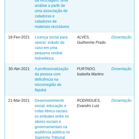
da reciclagem: uma
análise a partir de
uma associação de
catadoras e
catadores de
materiais recicláveis
18-Fev-2021
Licença social para
ALVES,
Dissertação
operar: estudo de
Guilherme Prado
caso em uma
pequena central
hidrelétrica
30-Abr-2021
A profissionalização
FURTADO,
Dissertação
da pessoa com
Isabella Martins
deficiência na
microrregião de
Itajubá
21-Mai-2021
Desenvolvimento
RODRIGUES,
Dissertação
social, educação e
Evandro Luiz
cotas étnico-raciais:
os embates entre os
atores sociais e
governamentais na
audiência pública no
Supremo Tribunal