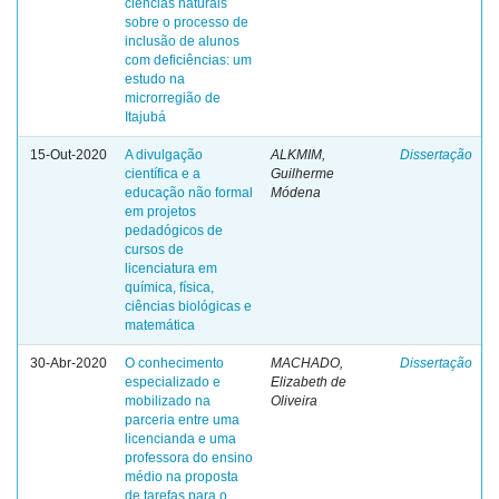
ciências naturais
sobre o processo de
inclusão de alunos
com deficiências: um
estudo na
microrregião de
Itajubá
15-Out-2020
A divulgação
ALKMIM,
Dissertação
científica e a
Guilherme
educação não formal
Módena
em projetos
pedadógicos de
cursos de
licenciatura em
química, física,
ciências biológicas e
matemática
30-Abr-2020
O conhecimento
MACHADO,
Dissertação
especializado e
Elizabeth de
mobilizado na
Oliveira
parceria entre uma
licencianda e uma
professora do ensino
médio na proposta
de tarefas para o