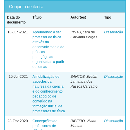
Conjunto de itens:
Data do
Título
Autor(es)
Tipo
documento
18-Jun-2021
Aprendendo a ser
PINTO, Lara de
Dissertação
professor de física
Carvalho Borges
através do
desenvolvimento de
práticas
pedagógicas
organizadas a partir
de temas
15-Jul-2021
A mobilização de
SANTOS, Evelim
Dissertação
aspectos da
Lamaiara dos
natureza da ciência
Passos Carvalho
e do conhecimento
pedagógico de
conteúdo na
formação inicial de
professores de física
28-Fev-2020
Concepções de
RIBEIRO, Vivian
Dissertação
professores de
Martins