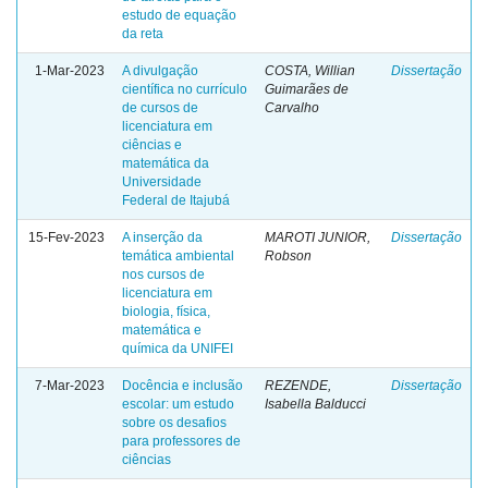
estudo de equação
da reta
1-Mar-2023
A divulgação
COSTA, Willian
Dissertação
científica no currículo
Guimarães de
de cursos de
Carvalho
licenciatura em
ciências e
matemática da
Universidade
Federal de Itajubá
15-Fev-2023
A inserção da
MAROTI JUNIOR,
Dissertação
temática ambiental
Robson
nos cursos de
licenciatura em
biologia, física,
matemática e
química da UNIFEI
7-Mar-2023
Docência e inclusão
REZENDE,
Dissertação
escolar: um estudo
Isabella Balducci
sobre os desafios
para professores de
ciências